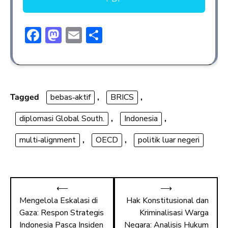
F
M
E
S
ac
a
m
h
e
st
ai
ar
b
o
l
e
o
d
Tagged
bebas‑aktif
,
BRICS
,
ok
o
diplomasi Global South.
,
Indonesia
,
n
multi‑alignment
,
OECD
,
politik luar negeri
⟵
⟶
Mengelola Eskalasi di
Hak Konstitusional dan
Gaza: Respon Strategis
Kriminalisasi Warga
Indonesia Pasca Insiden
Negara: Analisis Hukum