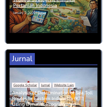
Pertanian Indonesia
January 2, 2026
/
Surya
Jurnal
Google Scholar
Jurnal
Website Lain
Analysis of Determination of Sea Toll
Routes in Eastern Indonesia (KTI)
Using Dynamic Programming