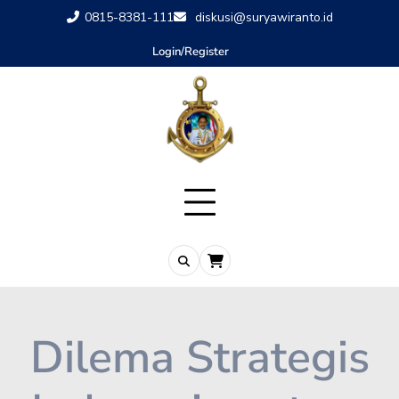
0815-8381-111
diskusi@suryawiranto.id
Login/Register
Dilema Strategis