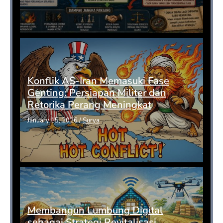
Konflik AS-Iran Memasuki Fase
Genting: Persiapan Militer dan
Retorika Perang Meningkat
January 15, 2026
/
Surya
Membangun Lumbung Digital
sebagai Strategi Revitalisasi