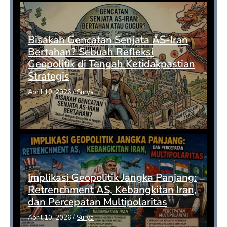
Bisakah Gencatan Senjata AS-Iran
Bertahan? Sebuah Refleksi
Geopolitik di Tengah Ketidakpastian
Strategis
April 10, 2026
/
Surya
Implikasi Geopolitik Jangka Panjang:
Retrenchment AS, Kebangkitan Iran,
dan Percepatan Multipolaritas
April 10, 2026
/
Surya