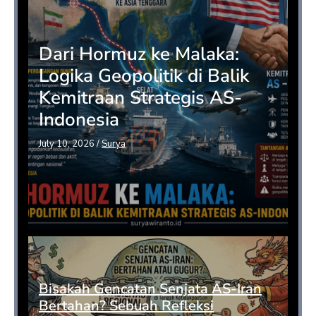
Dari Hormuz ke Malaka:
Logika Geopolitik di Balik
Kemitraan Strategis AS-
Indonesia
July 10, 2026
/
Surya
Bisakah Gencatan Senjata AS-Iran
Bertahan? Sebuah Refleksi