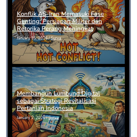
Konflik AS-Iran Memasuki Fase
Genting: Persiapan Militer dan
Retorika Perang Meningkat
January 15, 2026
/
Surya
Membangun Lumbung Digital
sebagai Strategi Revitalisasi
Pertanian Indonesia
January 2, 2026
/
Surya