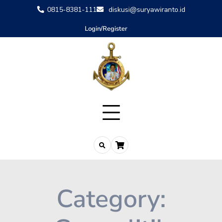
0815-8381-111
diskusi@suryawiranto.id
Login/Register
Category: