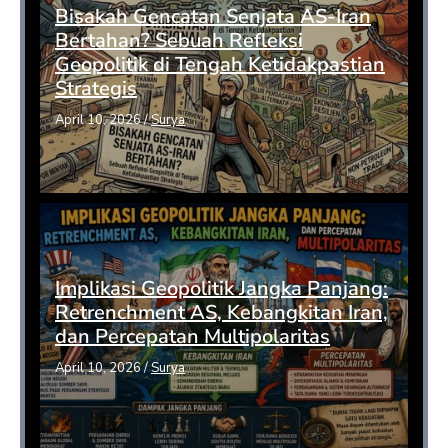
Bisakah Gencatan Senjata AS-Iran
Bertahan? Sebuah Refleksi
Geopolitik di Tengah Ketidakpastian
Strategis
April 10, 2026
/
Surya
Implikasi Geopolitik Jangka Panjang:
Retrenchment AS, Kebangkitan Iran,
dan Percepatan Multipolaritas
April 10, 2026
/
Surya