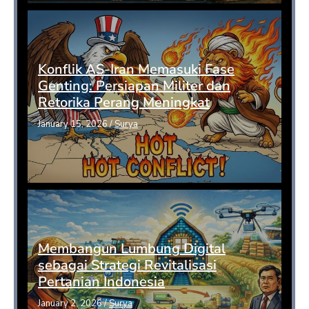
Konflik AS-Iran Memasuki Fase
Genting: Persiapan Militer dan
Retorika Perang Meningkat
January 15, 2026
/
Surya
Membangun Lumbung Digital
sebagai Strategi Revitalisasi
Pertanian Indonesia
January 2, 2026
/
Surya