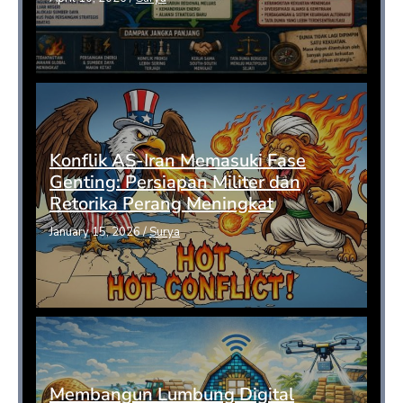
Konflik AS-Iran Memasuki Fase
Genting: Persiapan Militer dan
Retorika Perang Meningkat
January 15, 2026
/
Surya
Membangun Lumbung Digital