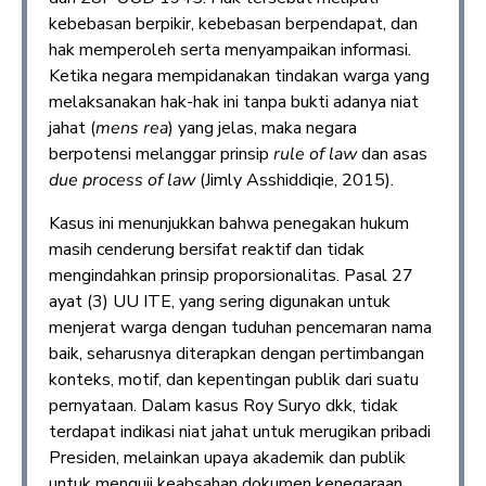
kebebasan berpikir, kebebasan berpendapat, dan
hak memperoleh serta menyampaikan informasi.
Ketika negara mempidanakan tindakan warga yang
melaksanakan hak-hak ini tanpa bukti adanya niat
jahat (
mens rea
) yang jelas, maka negara
berpotensi melanggar prinsip
rule of law
dan asas
due process of law
(Jimly Asshiddiqie, 2015).
Kasus ini menunjukkan bahwa penegakan hukum
masih cenderung bersifat reaktif dan tidak
mengindahkan prinsip proporsionalitas. Pasal 27
ayat (3) UU ITE, yang sering digunakan untuk
menjerat warga dengan tuduhan pencemaran nama
baik, seharusnya diterapkan dengan pertimbangan
konteks, motif, dan kepentingan publik dari suatu
pernyataan. Dalam kasus Roy Suryo dkk, tidak
terdapat indikasi niat jahat untuk merugikan pribadi
Presiden, melainkan upaya akademik dan publik
untuk menguji keabsahan dokumen kenegaraan.