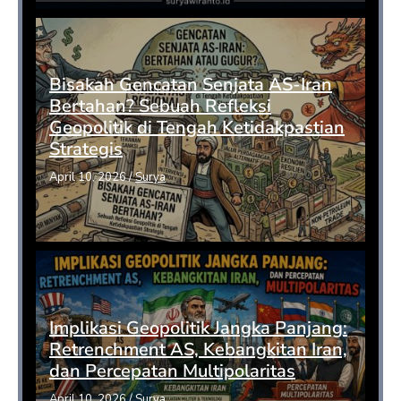
Bisakah Gencatan Senjata AS-Iran
Bertahan? Sebuah Refleksi
Geopolitik di Tengah Ketidakpastian
Strategis
April 10, 2026
/
Surya
Implikasi Geopolitik Jangka Panjang:
Retrenchment AS, Kebangkitan Iran,
dan Percepatan Multipolaritas
April 10, 2026
/
Surya