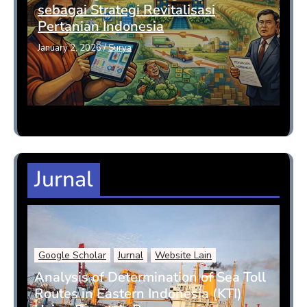
sebagai Strategi Revitalisasi
Pertanian Indonesia
January 2, 2026
/
Surya
Jurnal
Google Scholar
Jurnal
Website Lain
Analysis of Determination of Sea Toll
Routes in Eastern Indonesia (KTI)