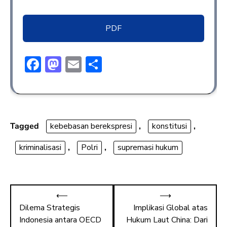
PDF
F
M
E
S
ac
a
m
h
e
st
ai
ar
b
o
l
e
o
d
Tagged
kebebasan berekspresi
,
konstitusi
,
ok
o
kriminalisasi
,
Polri
,
supremasi hukum
n
⟵
⟶
Dilema Strategis
Implikasi Global atas
Indonesia antara OECD
Hukum Laut China: Dari