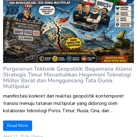
Pergeseran Tektonik Geopolitik: Bagaimana Aliansi
Strategis Timur Meruntuhkan Hegemoni Teknologi
Militer Barat dan Mengguncang Tata Dunia
Multipolar
manifestasi konkret dari realitas geopolitik kontemporer:
transisi menuju tatanan multipolar yang didorong oleh
kolaborasi teknologi Poros Timur; Rusia, Cina, dan ...
Read More
April 21, 2026
/
Surya