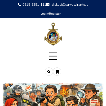
0815-8381-111
diskusi@suryawiranto.id
Login/Register