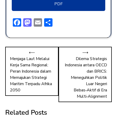
PDF
F
M
E
S
ac
a
m
h
e
st
ai
ar
b
o
l
e
⟵
⟶
o
d
Menjaga Laut Melalui
Dilema Strategis
ok
o
Kerja Sama Regional:
Indonesia antara OECD
n
Peran Indonesia dalam
dan BRICS:
Memajukan Strategi
Meneguhkan Politik
Maritim Terpadu Afrika
Luar Negeri
2050
Bebas‑Aktif di Era
Multi‑Alignment
Related Posts