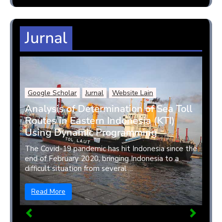
Jurnal
Google Scholar
Jurnal
Website Lain
Analysis of Determination of Sea Toll
Routes in Eastern Indonesia (KTI)
Using Dynamic Programming
The Covid-19 pandemic has hit Indonesia since the
end of February 2020, bringing Indonesia to a
difficult situation from several ...
Read More