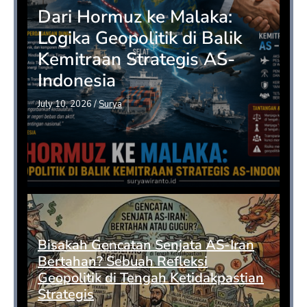
Dari Hormuz ke Malaka:
Logika Geopolitik di Balik
Kemitraan Strategis AS-
Indonesia
July 10, 2026
/
Surya
Bisakah Gencatan Senjata AS-Iran
Bertahan? Sebuah Refleksi
Geopolitik di Tengah Ketidakpastian
Strategis