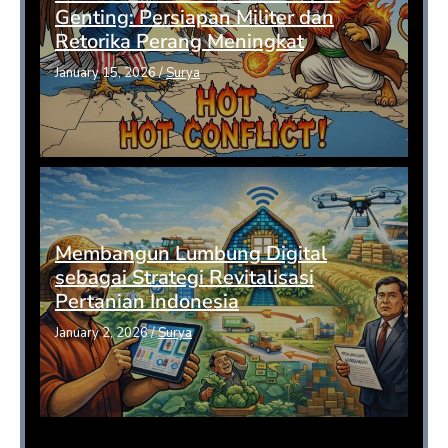
Genting: Persiapan Militer dan
Retorika Perang Meningkat
January 15, 2026
/
Surya
Membangun Lumbung Digital
sebagai Strategi Revitalisasi
Pertanian Indonesia
January 2, 2026
/
Surya