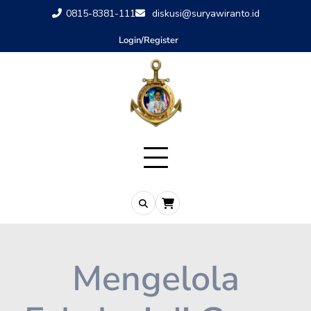
0815-8381-111
diskusi@suryawiranto.id
Login/Register
Mengelola