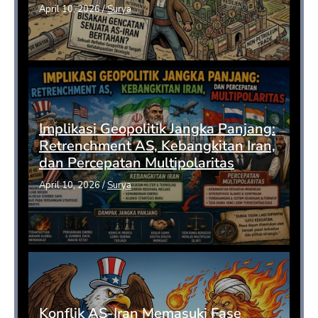
April 10, 2026
/
Surya
Implikasi Geopolitik Jangka Panjang:
Retrenchment AS, Kebangkitan Iran,
dan Percepatan Multipolaritas
April 10, 2026
/
Surya
Konflik AS-Iran Memasuki Fase