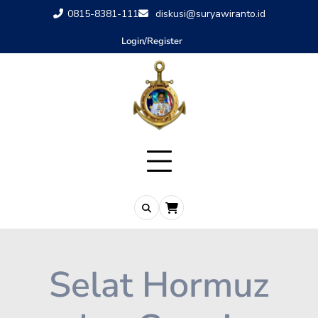
0815-8381-111
diskusi@suryawiranto.id
Login/Register
Selat Hormuz