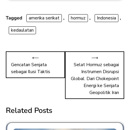
e
st
ai
ar
b
o
l
e
o
d
Tagged
amerika serikat
,
hormuz
,
Indonesia
,
ok
o
kedaulatan
n
⟵
⟶
Gencatan Senjata
Selat Hormuz sebagai
sebagai Ilusi Taktis
Instrumen Disrupsi
Global: Dari Chokepoint
Energi ke Senjata
Geopolitik Iran
Related Posts