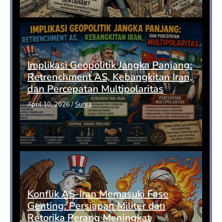
Implikasi Geopolitik Jangka Panjang:
Retrenchment AS, Kebangkitan Iran,
dan Percepatan Multipolaritas
April 10, 2026
/
Surya
Konflik AS-Iran Memasuki Fase
Genting: Persiapan Militer dan
Retorika Perang Meningkat