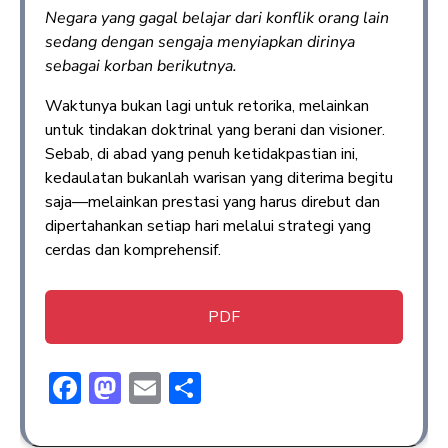
Negara yang gagal belajar dari konflik orang lain
sedang dengan sengaja menyiapkan dirinya
sebagai korban berikutnya.
Waktunya bukan lagi untuk retorika, melainkan
untuk tindakan doktrinal yang berani dan visioner.
Sebab, di abad yang penuh ketidakpastian ini,
kedaulatan bukanlah warisan yang diterima begitu
saja—melainkan prestasi yang harus direbut dan
dipertahankan setiap hari melalui strategi yang
cerdas dan komprehensif.
PDF
F
M
E
S
ac
a
m
h