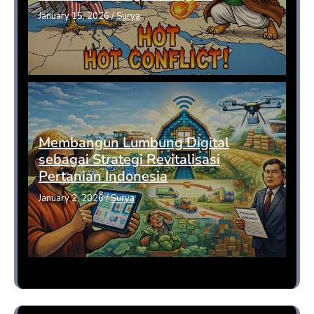
January 15, 2026
/
Surya
Membangun Lumbung Digital
sebagai Strategi Revitalisasi
Pertanian Indonesia
January 2, 2026
/
Surya