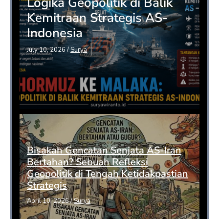
Logika Geopolitik di Balik
Kemitraan Strategis AS-
Indonesia
July 10, 2026
/
Surya
Bisakah Gencatan Senjata AS-Iran
Bertahan? Sebuah Refleksi
Geopolitik di Tengah Ketidakpastian
Strategis
April 10, 2026
/
Surya