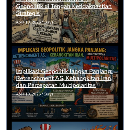
Geopolitik di Tengah Ketidakpastian
Strategis
April 10, 2026
/
Surya
Implikasi Geopolitik Jangka Panjang:
Retrenchment AS, Kebangkitan Iran,
dan Percepatan Multipolaritas
April 10, 2026
/
Surya