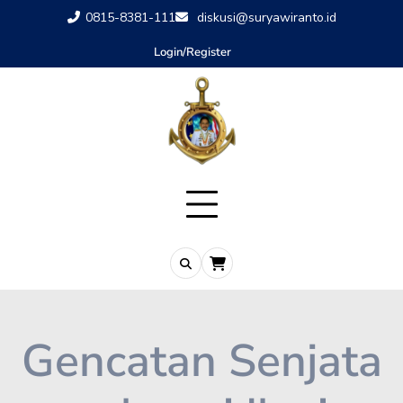
0815-8381-111
diskusi@suryawiranto.id
Login/Register
Gencatan Senjata