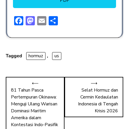
PDF
F
M
E
S
ac
a
m
h
e
st
ai
ar
b
o
l
e
o
d
Tagged
hormuz
,
us
ok
o
n
⟵
⟶
81 Tahun Pasca
Selat Hormuz dan
Pertempuran Okinawa:
Cermin Kedaulatan
Menguji Ulang Warisan
Indonesia di Tengah
Dominasi Maritim
Krisis 2026
Amerika dalam
Kontestasi Indo-Pasifik