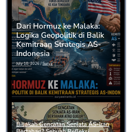
Dari Hormuz ke Malaka:
Logika Geopolitik di Balik
Kemitraan Strategis AS-
Indonesia
July 10, 2026
/
Surya
Bisakah Gencatan Senjata AS-Iran
Bertahan? Sebuah Refleksi