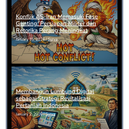
Konflik AS-Iran Memasuki Fase
Genting: Persiapan Militer dan
Retorika Perang Meningkat
January 15, 2026
/
Surya
Membangun Lumbung Digital
sebagai Strategi Revitalisasi
Pertanian Indonesia
January 2, 2026
/
Surya