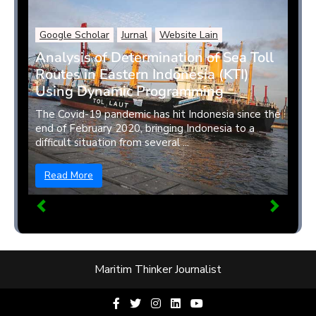
Google Scholar
Jurnal
Website Lain
Analysis of Determination of Sea Toll
Routes in Eastern Indonesia (KTI)
Using Dynamic Programming
The Covid-19 pandemic has hit Indonesia since the
end of February 2020, bringing Indonesia to a
difficult situation from several ...
Read More
Maritim Thinker Journalist