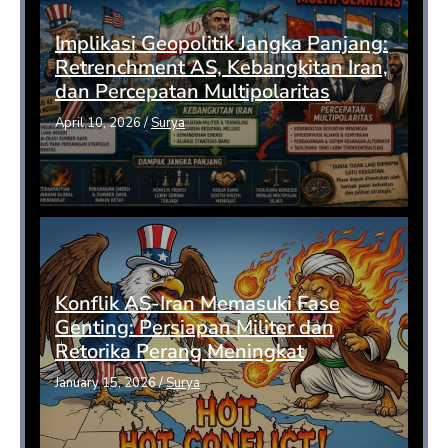
Implikasi Geopolitik Jangka Panjang:
Retrenchment AS, Kebangkitan Iran,
dan Percepatan Multipolaritas
April 10, 2026
/
Surya
Konflik AS-Iran Memasuki Fase
Genting: Persiapan Militer dan
Retorika Perang Meningkat
January 15, 2026
/
Surya