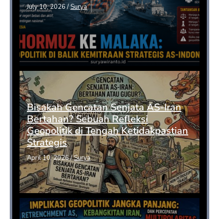
July 10, 2026
/
Surya
Bisakah Gencatan Senjata AS-Iran
Bertahan? Sebuah Refleksi
Geopolitik di Tengah Ketidakpastian
Strategis
April 10, 2026
/
Surya