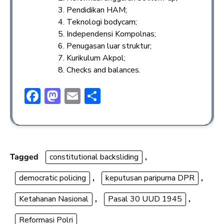
Pendidikan HAM;
Teknologi bodycam;
Independensi Kompolnas;
Penugasan luar struktur;
Kurikulum Akpol;
Checks and balances.
F
M
E
S
ac
a
m
h
e
st
ai
ar
b
o
l
e
o
d
Tagged
constitutional backsliding
,
ok
o
democratic policing
,
keputusan paripurna DPR
,
n
Ketahanan Nasional
,
Pasal 30 UUD 1945
,
Reformasi Polri