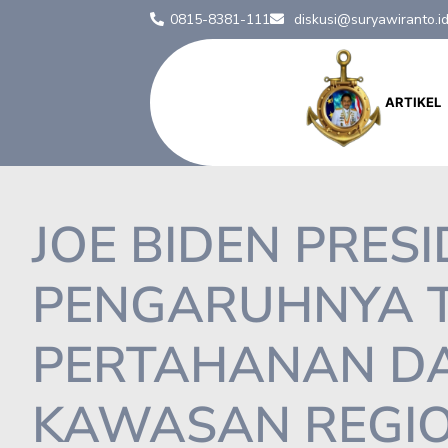
0815-8381-111
diskusi@suryawiranto.i
ARTIKEL
JOE BIDEN PRES
PENGARUHNYA T
PERTAHANAN DA
KAWASAN REGI