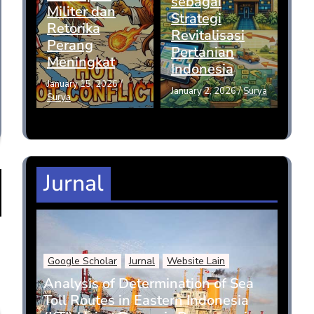
sebagai
Militer dan
Strategi
Retorika
Revitalisasi
Perang
Pertanian
Meningkat
Indonesia
January 15, 2026
/
January 2, 2026
/
Surya
Surya
Jurnal
Google Scholar
Jurnal
Website Lain
Analysis of Determination of Sea
Toll Routes in Eastern Indonesia