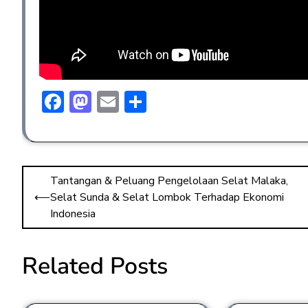
F
M
E
S
ac
a
m
h
e
st
ai
ar
b
o
l
e
Tantangan & Peluang Pengelolaan Selat Malaka,
o
d
⟵
Selat Sunda & Selat Lombok Terhadap Ekonomi
ok
o
Indonesia
n
Related Posts