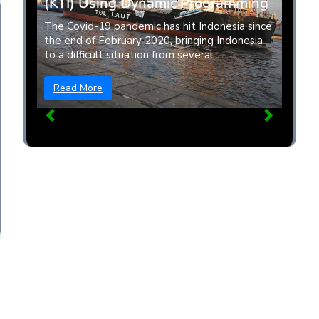
(KTI) Using Dynamic Programming
The Covid-19 pandemic has hit Indonesia since
the end of February 2020, bringing Indonesia
to a difficult situation from several ...
Read More