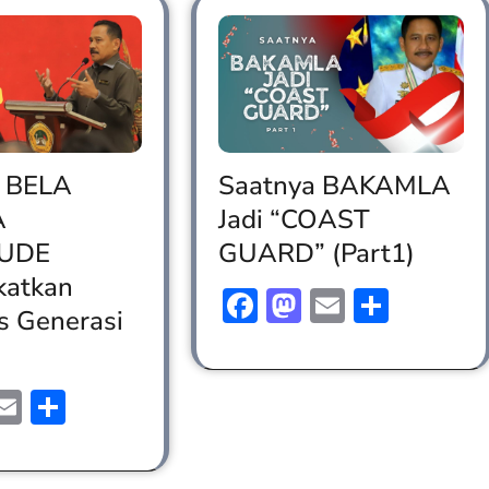
 BELA
Saatnya BAKAMLA
A
Jadi “COAST
TUDE
GUARD” (Part1)
katkan
Facebook
Mastodon
Email
Share
as Generasi
ebook
astodon
Email
Share