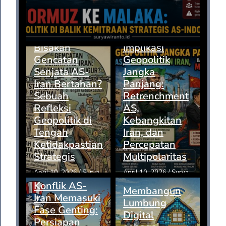
Bisakah
Implikasi
Gencatan
Geopolitik
Senjata AS-
Jangka
Iran Bertahan?
Panjang:
Sebuah
Retrenchment
Refleksi
AS,
Geopolitik di
Kebangkitan
Tengah
Iran, dan
Ketidakpastian
Percepatan
Strategis
Multipolaritas
April 10, 2026
/
Surya
April 10, 2026
/
Surya
Konflik AS-
Membangun
Iran Memasuki
Lumbung
Fase Genting:
Digital
Persiapan