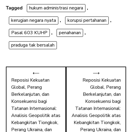
b
o
l
e
o
d
Tagged
hukum administrasi negara
,
ok
o
kerugian negara nyata
,
korupsi pertahanan
,
n
Pasal 603 KUHP
,
penahanan
,
praduga tak bersalah
⟵
⟶
Reposisi Kekuatan
Reposisi Kekuatan
Global, Perang
Global, Perang
Berkelanjutan, dan
Berkelanjutan, dan
Konsekuensi bagi
Konsekuensi bagi
Tatanan Internasional:
Tatanan Internasional:
Analisis Geopolitik atas
Analisis Geopolitik atas
Kebangkitan Tiongkok,
Kebangkitan Tiongkok,
Perang Ukraina, dan
Perang Ukraina, dan