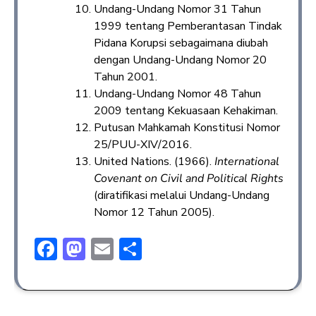
Undang-Undang Nomor 31 Tahun
1999 tentang Pemberantasan Tindak
Pidana Korupsi sebagaimana diubah
dengan Undang-Undang Nomor 20
Tahun 2001.
Undang-Undang Nomor 48 Tahun
2009 tentang Kekuasaan Kehakiman.
Putusan Mahkamah Konstitusi Nomor
25/PUU-XIV/2016.
United Nations. (1966).
International
Covenant on Civil and Political Rights
(diratifikasi melalui Undang-Undang
Nomor 12 Tahun 2005).
F
M
E
S
ac
a
m
h
e
st
ai
ar