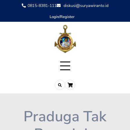
0815-8381-111
diskusi@suryawiranto.id
Login/Register
Praduga Tak