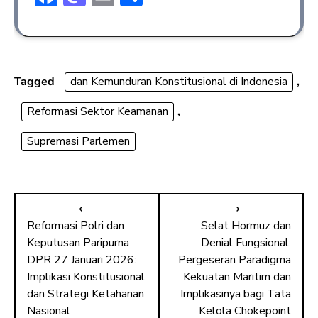
ac
a
m
h
e
st
ai
ar
b
o
l
e
o
d
Tagged
dan Kemunduran Konstitusional di Indonesia
,
ok
o
Reformasi Sektor Keamanan
,
n
Supremasi Parlemen
⟵
⟶
Reformasi Polri dan
Selat Hormuz dan
Keputusan Paripurna
Denial Fungsional:
DPR 27 Januari 2026:
Pergeseran Paradigma
Implikasi Konstitusional
Kekuatan Maritim dan
dan Strategi Ketahanan
Implikasinya bagi Tata
Nasional
Kelola Chokepoint