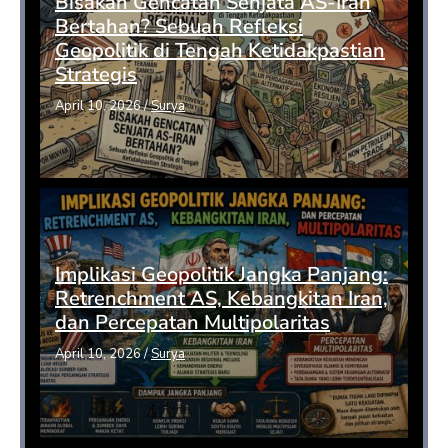
Bisakah Gencatan Senjata AS-Iran
Bertahan? Sebuah Refleksi
Geopolitik di Tengah Ketidakpastian
Strategis
April 10, 2026
/
Surya
Implikasi Geopolitik Jangka Panjang:
Retrenchment AS, Kebangkitan Iran,
dan Percepatan Multipolaritas
April 10, 2026
/
Surya