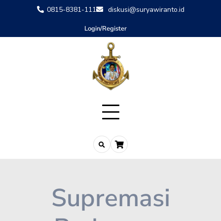
0815-8381-111
diskusi@suryawiranto.id
Login/Register
Supremasi