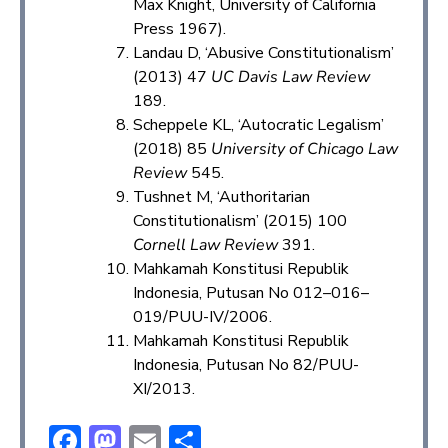
Max Knight, University of California
Press 1967).
Landau D, ‘Abusive Constitutionalism’
(2013) 47
UC Davis Law Review
189.
Scheppele KL, ‘Autocratic Legalism’
(2018) 85
University of Chicago Law
Review
545.
Tushnet M, ‘Authoritarian
Constitutionalism’ (2015) 100
Cornell Law Review
391.
Mahkamah Konstitusi Republik
Indonesia, Putusan No 012–016–
019/PUU-IV/2006.
Mahkamah Konstitusi Republik
Indonesia, Putusan No 82/PUU-
XI/2013.
F
M
E
S