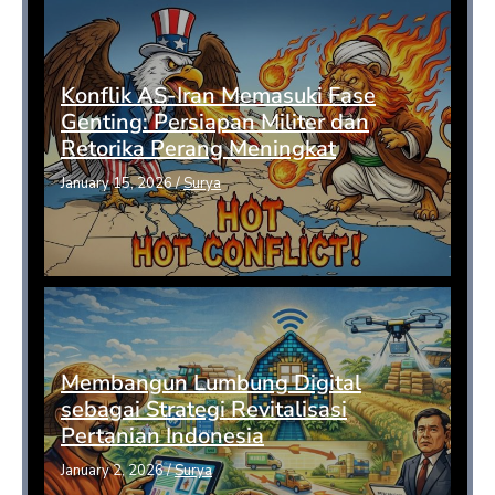
Konflik AS-Iran Memasuki Fase
Genting: Persiapan Militer dan
Retorika Perang Meningkat
January 15, 2026
/
Surya
Membangun Lumbung Digital
sebagai Strategi Revitalisasi
Pertanian Indonesia
January 2, 2026
/
Surya