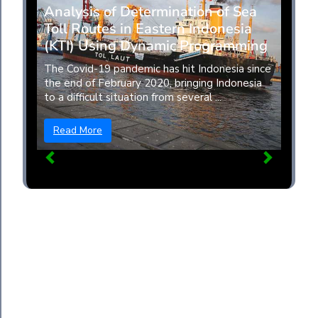
Analysis of Determination of Sea
Toll Routes in Eastern Indonesia
(KTI) Using Dynamic Programming
The Covid-19 pandemic has hit Indonesia since
the end of February 2020, bringing Indonesia
to a difficult situation from several ...
Read More