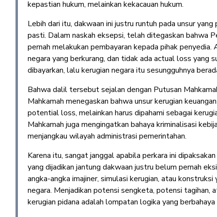
kepastian hukum, melainkan kekacauan hukum.
Lebih dari itu, dakwaan ini justru runtuh pada unsur yan
pasti. Dalam naskah eksepsi, telah ditegaskan bahwa P
pernah melakukan pembayaran kepada pihak penyedia. Art
negara yang berkurang, dan tidak ada actual loss yang s
dibayarkan, lalu kerugian negara itu sesungguhnya berad
Bahwa dalil tersebut sejalan dengan Putusan Mahkama
Mahkamah menegaskan bahwa unsur kerugian keuangan ne
potential loss, melainkan harus dipahami sebagai kerugia
Mahkamah juga mengingatkan bahaya kriminalisasi kebijak
menjangkau wilayah administrasi pemerintahan.
Karena itu, sangat janggal apabila perkara ini dipaksaka
yang dijadikan jantung dakwaan justru belum pernah eksi
angka-angka imajiner, simulasi kerugian, atau konstruk
negara. Menjadikan potensi sengketa, potensi tagihan, 
kerugian pidana adalah lompatan logika yang berbahaya 