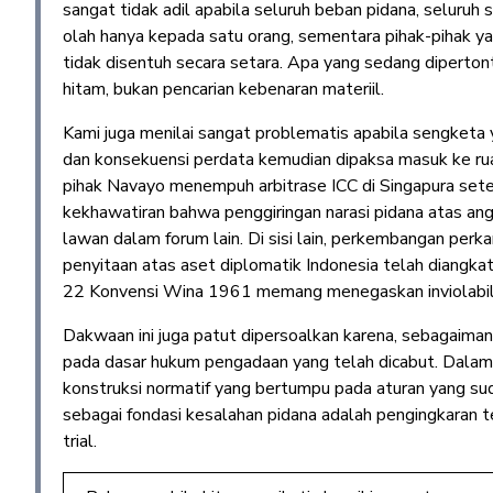
sangat tidak adil apabila seluruh beban pidana, seluruh 
olah hanya kepada satu orang, sementara pihak-pihak yang
tidak disentuh secara setara. Apa yang sedang diperton
hitam, bukan pencarian kebenaran materiil.
Kami juga menilai sangat problematis apabila sengketa
dan konsekuensi perdata kemudian dipaksa masuk ke ru
pihak Navayo menempuh arbitrase ICC di Singapura set
kekhawatiran bahwa penggiringan narasi pidana atas angk
lawan dalam forum lain. Di sisi lain, perkembangan pe
penyitaan atas aset diplomatik Indonesia telah diangkat
22 Konvensi Wina 1961 memang menegaskan inviolabili
Dakwaan ini juga patut dipersoalkan karena, sebagaiman
pada dasar hukum pengadaan yang telah dicabut. Dalam 
konstruksi normatif yang bertumpu pada aturan yang su
sebagai fondasi kesalahan pidana adalah pengingkaran te
trial.