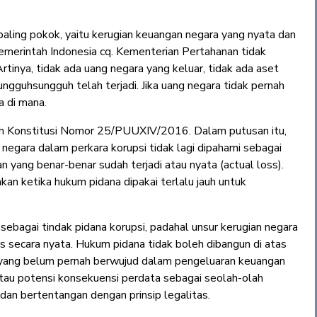
g paling pokok, yaitu kerugian keuangan negara yang nyata dan
emerintah Indonesia cq. Kementerian Pertahanan tidak
inya, tidak ada uang negara yang keluar, tidak ada aset
ungguhsungguh telah terjadi. Jika uang negara tidak pernah
a di mana.
h Konstitusi Nomor 25/PUUXIV/2016. Dalam putusan itu,
gara dalam perkara korupsi tidak lagi dipahami sebagai
n yang benar-benar sudah terjadi atau nyata (actual loss).
an ketika hukum pidana dipakai terlalu jauh untuk
n sebagai tindak pidana korupsi, padahal unsur kerugian negara
s secara nyata. Hukum pidana tidak boleh dibangun di atas
si yang belum pernah berwujud dalam pengeluaran keuangan
atau potensi konsekuensi perdata sebagai seolah-olah
dan bertentangan dengan prinsip legalitas.