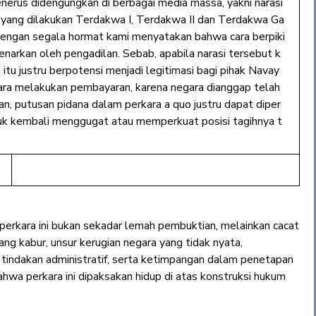
enerus didengungkan di berbagai media massa, yakni narasi
i yang dilakukan Terdakwa I, Terdakwa II dan Terdakwa Ga
 dengan segala hormat kami menyatakan bahwa cara berpiki
enarkan oleh pengadilan. Sebab, apabila narasi tersebut k
itu justru berpotensi menjadi legitimasi bagi pihak Navay
ara melakukan pembayaran, karena negara dianggap telah
, putusan pidana dalam perkara a quo justru dapat diper
uk kembali menggugat atau memperkuat posisi tagihnya t
erkara ini bukan sekadar lemah pembuktian, melainkan cacat
ng kabur, unsur kerugian negara yang tidak nyata,
i tindakan administratif, serta ketimpangan dalam penetapan
wa perkara ini dipaksakan hidup di atas konstruksi hukum