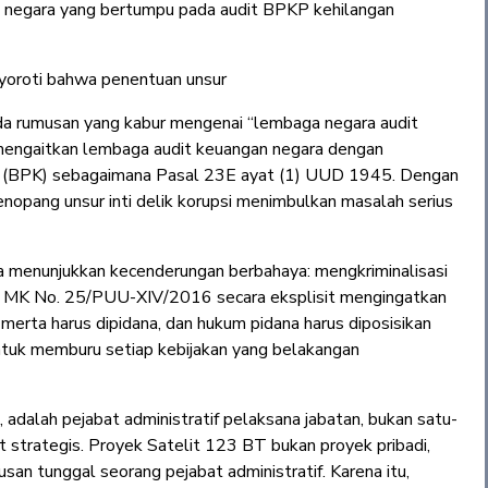
n negara yang bertumpu pada audit BPKP kehilangan
oroti bahwa penentuan unsur
ada rumusan yang kabur mengenai “lembaga negara audit
mengaitkan lembaga audit keuangan negara dengan
 (BPK) sebagaimana Pasal 23E ayat (1) UUD 1945. Dengan
enopang unsur inti delik korupsi menimbulkan masalah serius
uga menunjukkan kecenderungan berbahaya: mengkriminalisasi
san MK No. 25/PUU-XIV/2016 secara eksplisit mengingatkan
merta harus dipidana, dan hukum pidana harus diposisikan
tuk memburu setiap kebijakan yang belakangan
adalah pejabat administratif pelaksana jabatan, bukan satu-
t strategis. Proyek Satelit 123 BT bukan proyek pribadi,
usan tunggal seorang pejabat administratif. Karena itu,