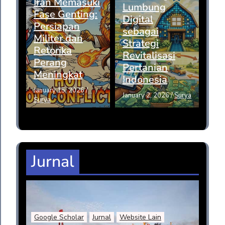
Iran Memasuki
Lumbung
Fase Genting:
Digital
Persiapan
sebagai
Militer dan
Strategi
Retorika
Revitalisasi
Perang
Pertanian
Meningkat
Indonesia
January 15, 2026
/
January 2, 2026
/
Surya
Surya
Jurnal
Google Scholar
Jurnal
Website Lain