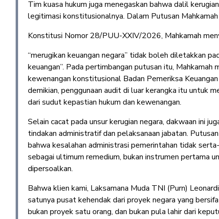
Tim kuasa hukum juga menegaskan bahwa dalil kerugia
legitimasi konstitusionalnya. Dalam Putusan Mahkamah
Konstitusi Nomor 28/PUU-XXIV/2026, Mahkamah meny
“merugikan keuangan negara” tidak boleh diletakkan p
keuangan”. Pada pertimbangan putusan itu, Mahkamah 
kewenangan konstitusional Badan Pemeriksa Keuangan
demikian, penggunaan audit di luar kerangka itu untuk m
dari sudut kepastian hukum dan kewenangan.
Selain cacat pada unsur kerugian negara, dakwaan ini j
tindakan administratif dan pelaksanaan jabatan. Putu
bahwa kesalahan administrasi pemerintahan tidak serta-
sebagai ultimum remedium, bukan instrumen pertama un
dipersoalkan.
Bahwa klien kami, Laksamana Muda TNI (Purn) Leonardi, 
satunya pusat kehendak dari proyek negara yang bersifa
bukan proyek satu orang, dan bukan pula lahir dari keput