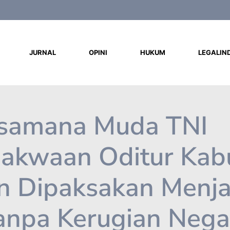
d
JURNAL
OPINI
HUKUM
LEGALIN
samana Muda TNI
Dakwaan Oditur Kab
an Dipaksakan Menja
Tanpa Kerugian Nega