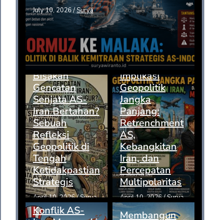
July 10, 2026
/
Surya
Bisakah
Implikasi
Gencatan
Geopolitik
Senjata AS-
Jangka
Iran Bertahan?
Panjang:
Sebuah
Retrenchment
Refleksi
AS,
Geopolitik di
Kebangkitan
Tengah
Iran, dan
Ketidakpastian
Percepatan
Strategis
Multipolaritas
April 10, 2026
/
Surya
April 10, 2026
/
Surya
Konflik AS-
Membangun