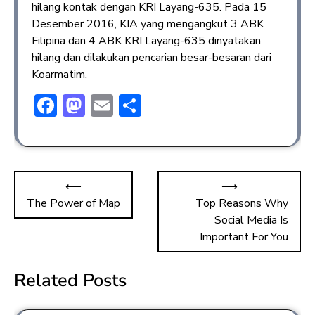
hilang kontak dengan KRI Layang-635. Pada 15
Desember 2016, KIA yang mengangkut 3 ABK
Filipina dan 4 ABK KRI Layang-635 dinyatakan
hilang dan dilakukan pencarian besar-besaran dari
Koarmatim.
F
M
E
S
ac
a
m
h
e
st
ai
ar
b
o
l
e
⟵
⟶
o
d
The Power of Map
Top Reasons Why
ok
o
Social Media Is
n
Important For You
Related Posts