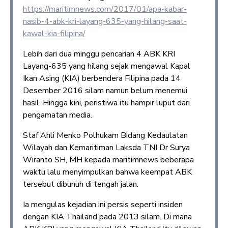
https://maritimnews.com/2017/01/apa-kabar-
nasib-4-abk-kri-layang-635-yang-hilang-saat-
kawal-kia-filipina/
Lebih dari dua minggu pencarian 4 ABK KRI
Layang-635 yang hilang sejak mengawal Kapal
Ikan Asing (KIA) berbendera Filipina pada 14
Desember 2016 silam namun belum menemui
hasil. Hingga kini, peristiwa itu hampir luput dari
pengamatan media.
Staf Ahli Menko Polhukam Bidang Kedaulatan
Wilayah dan Kemaritiman Laksda TNI Dr Surya
Wiranto SH, MH kepada maritimnews beberapa
waktu lalu menyimpulkan bahwa keempat ABK
tersebut dibunuh di tengah jalan.
Ia mengulas kejadian ini persis seperti insiden
dengan KIA Thailand pada 2013 silam. Di mana