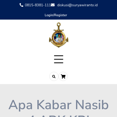
0815-8381-111
diskusi@suryawiranto.id
Login/Register
Apa Kabar Nasib