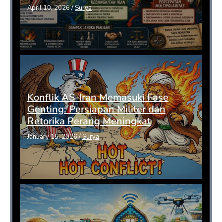
April 10, 2026
/
Surya
Konflik AS-Iran Memasuki Fase
Genting: Persiapan Militer dan
Retorika Perang Meningkat
January 15, 2026
/
Surya