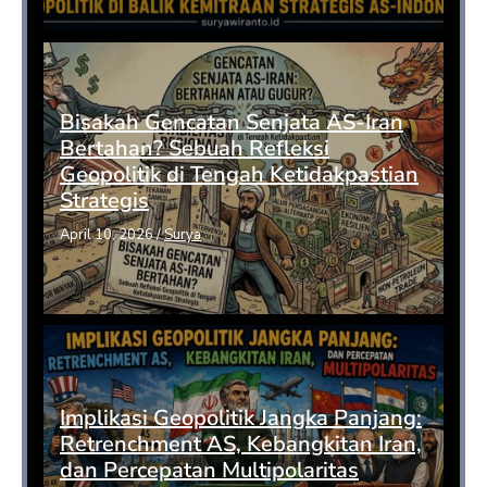
Bisakah Gencatan Senjata AS-Iran
Bertahan? Sebuah Refleksi
Geopolitik di Tengah Ketidakpastian
Strategis
April 10, 2026
/
Surya
Implikasi Geopolitik Jangka Panjang:
Retrenchment AS, Kebangkitan Iran,
dan Percepatan Multipolaritas