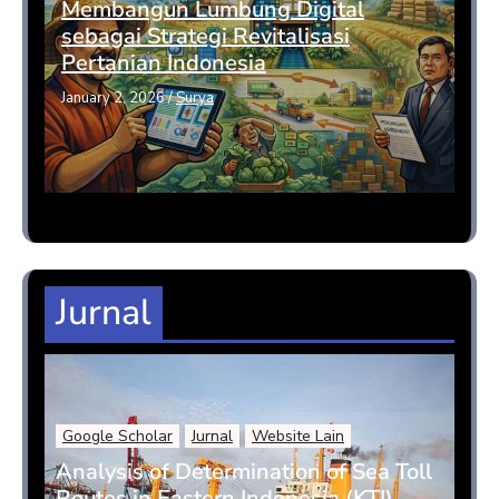
Membangun Lumbung Digital
sebagai Strategi Revitalisasi
Pertanian Indonesia
January 2, 2026
/
Surya
Jurnal
Google Scholar
Jurnal
Website Lain
Analysis of Determination of Sea Toll
Routes in Eastern Indonesia (KTI)