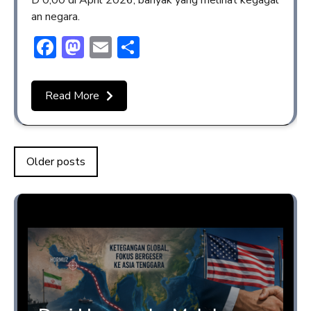
D 0,00 di April 2026, banyak yang melihat kegagal
an negara.
Facebook
Mastodon
Email
Share
Read More
Older posts
Opini