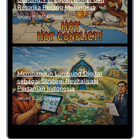
Retorika Perang Meningkat
January 15, 2026
/
Surya
Membangun Lumbung Digital
sebagai Strategi Revitalisasi
Pertanian Indonesia
January 2, 2026
/
Surya