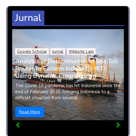
Jurnal
Google Scholar
Jurnal
Website Lain
Analysis of Determination of Sea Toll
Routes in Eastern Indonesia (KTI)
Using Dynamic Programming
The Covid-19 pandemic has hit Indonesia since the
end of February 2020, bringing Indonesia to a
difficult situation from several ...
Read More