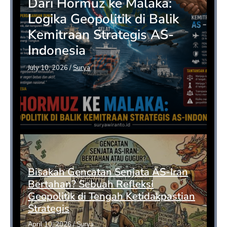
Dari Hormuz ke Malaka:
Logika Geopolitik di Balik
Kemitraan Strategis AS-
Indonesia
July 10, 2026
/
Surya
Bisakah Gencatan Senjata AS-Iran
Bertahan? Sebuah Refleksi
Geopolitik di Tengah Ketidakpastian
Strategis
April 10, 2026
/
Surya