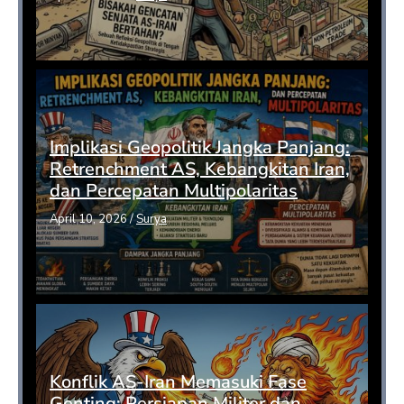
Implikasi Geopolitik Jangka Panjang:
Retrenchment AS, Kebangkitan Iran,
dan Percepatan Multipolaritas
April 10, 2026
/
Surya
Konflik AS-Iran Memasuki Fase
Genting: Persiapan Militer dan