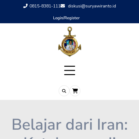
0815-8381-111
diskusi@suryawiranto.id
Login/Register
Belajar dari Iran: