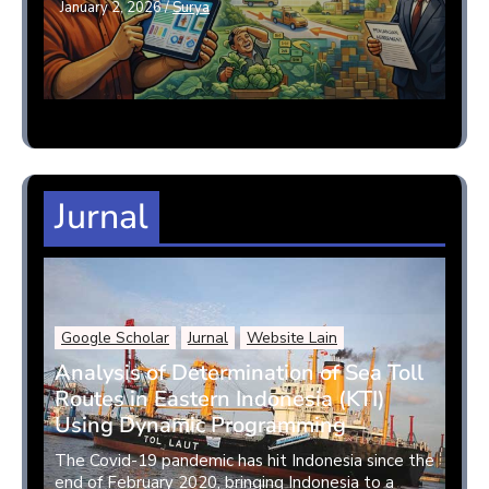
January 2, 2026
/
Surya
Jurnal
Google Scholar
Jurnal
Website Lain
Analysis of Determination of Sea Toll
Routes in Eastern Indonesia (KTI)
Using Dynamic Programming
The Covid-19 pandemic has hit Indonesia since the
end of February 2020, bringing Indonesia to a