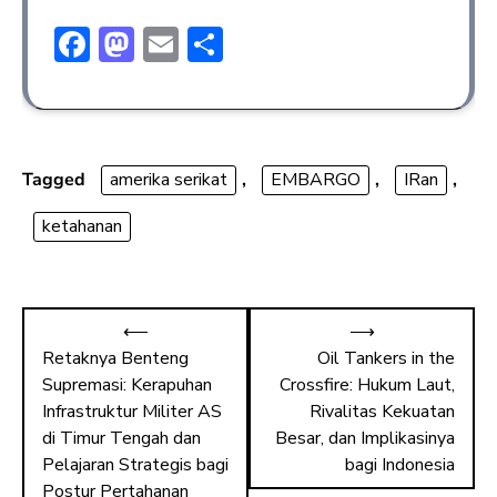
F
M
E
S
ac
a
m
h
e
st
ai
ar
b
o
l
e
o
d
Tagged
amerika serikat
,
EMBARGO
,
IRan
,
ok
o
ketahanan
n
⟵
⟶
Retaknya Benteng
Oil Tankers in the
Supremasi: Kerapuhan
Crossfire: Hukum Laut,
Infrastruktur Militer AS
Rivalitas Kekuatan
di Timur Tengah dan
Besar, dan Implikasinya
Pelajaran Strategis bagi
bagi Indonesia
Postur Pertahanan