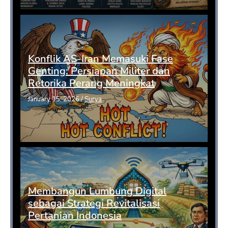
Konflik AS-Iran Memasuki Fase
Genting: Persiapan Militer dan
Retorika Perang Meningkat
January 15, 2026
/
Surya
Membangun Lumbung Digital
sebagai Strategi Revitalisasi
Pertanian Indonesia