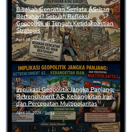
Bisakah Gencatan Senjata AS-Iran
Bertahan? Sebuah Refleksi
Geopolitik di Tengah Ketidakpastian
Strategis
April 10, 2026
/
Surya
Implikasi Geopolitik Jangka Panjang:
Retrenchment AS, Kebangkitan Iran,
dan Percepatan Multipolaritas
April 10, 2026
/
Surya