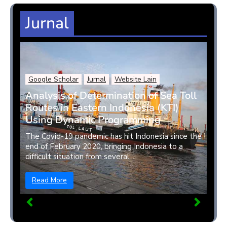
Jurnal
Google Scholar
Jurnal
Website Lain
Analysis of Determination of Sea Toll
Routes in Eastern Indonesia (KTI)
Using Dynamic Programming
The Covid-19 pandemic has hit Indonesia since the
end of February 2020, bringing Indonesia to a
difficult situation from several ...
Read More