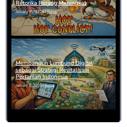
Retorika Perang Meningkat
January 15, 2026
/
Surya
Membangun Lumbung Digital
sebagai Strategi Revitalisasi
Pertanian Indonesia
January 2, 2026
/
Surya