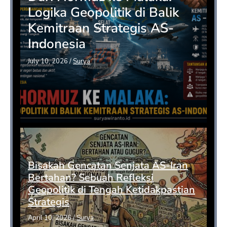
Logika Geopolitik di Balik
Kemitraan Strategis AS-
Indonesia
July 10, 2026
/
Surya
Bisakah Gencatan Senjata AS-Iran
Bertahan? Sebuah Refleksi
Geopolitik di Tengah Ketidakpastian
Strategis
April 10, 2026
/
Surya