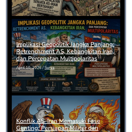
Implikasi Geopolitik Jangka Panjang:
Retrenchment AS, Kebangkitan Iran,
dan Percepatan Multipolaritas
April 10, 2026
/
Surya
Konflik AS-Iran Memasuki Fase
Genting: Persiapan Militer dan