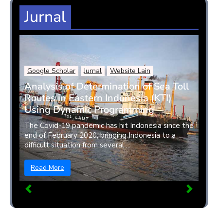
Jurnal
Google Scholar
Jurnal
Website Lain
Analysis of Determination of Sea Toll
Routes in Eastern Indonesia (KTI)
Using Dynamic Programming
The Covid-19 pandemic has hit Indonesia since the
end of February 2020, bringing Indonesia to a
difficult situation from several ...
Read More