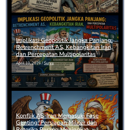
Implikasi Geopolitik Jangka Panjang:
Retrenchment AS, Kebangkitan Iran,
dan Percepatan Multipolaritas
April 10, 2026
/
Surya
Konflik AS-Iran Memasuki Fase
Genting: Persiapan Militer dan
Retorika Perang Meningkat