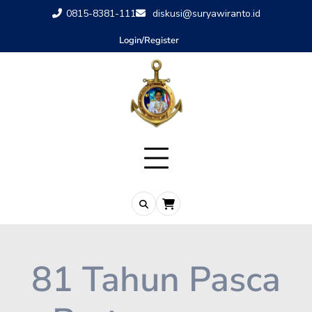
0815-8381-111
diskusi@suryawiranto.id
Login/Register
81 Tahun Pasca