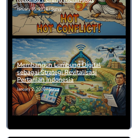
January 15, 2026
/
Surya
Membangun Lumbung Digital
sebagai Strategi Revitalisasi
Pertanian Indonesia
January 2, 2026
/
Surya