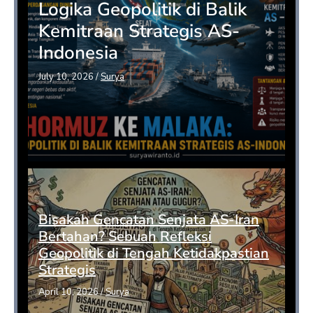
Logika Geopolitik di Balik
Kemitraan Strategis AS-
Indonesia
July 10, 2026
/
Surya
Bisakah Gencatan Senjata AS-Iran
Bertahan? Sebuah Refleksi
Geopolitik di Tengah Ketidakpastian
Strategis
April 10, 2026
/
Surya