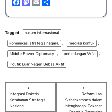
F
M
E
S
ac
a
m
h
e
st
ai
ar
b
o
l
e
o
d
Tagged
hukum internasional
,
ok
o
komunikasi strategis negara.
,
mediasi konflik
,
n
Middle Power Diplomacy
,
perlindungan WNI
,
Politik Luar Negeri Bebas Aktif
⟵
⟶
Integrasi Doktrin
Reformulasi
Ketahanan Strategis
Sishankamrata dalam
Nasional
Menghadapi Tekanan