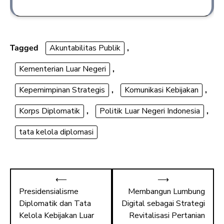
ac
a
m
h
e
st
ai
ar
b
o
l
e
o
d
Tagged
Akuntabilitas Publik
,
ok
o
Kementerian Luar Negeri
,
n
Kepemimpinan Strategis
,
Komunikasi Kebijakan
,
Korps Diplomatik
,
Politik Luar Negeri Indonesia
,
tata kelola diplomasi
⟵
⟶
Presidensialisme
Membangun Lumbung
Diplomatik dan Tata
Digital sebagai Strategi
Kelola Kebijakan Luar
Revitalisasi Pertanian