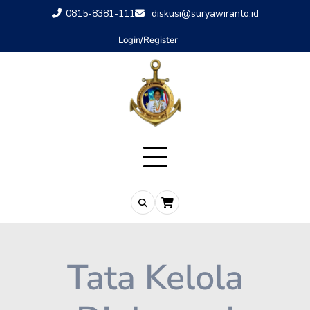
0815-8381-111
diskusi@suryawiranto.id
Login/Register
Tata Kelola