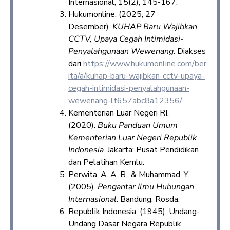
Internasional, 15(2), 145-167.
Hukumonline. (2025, 27
Desember).
KUHAP Baru Wajibkan
CCTV, Upaya Cegah Intimidasi-
Penyalahgunaan Wewenang
. Diakses
dari
https://www.hukumonline.com/ber
ita/a/kuhap-baru-wajibkan-cctv-upaya-
cegah-intimidasi-penyalahgunaan-
wewenang-lt657abc8a12356/
Kementerian Luar Negeri RI.
(2020).
Buku Panduan Umum
Kementerian Luar Negeri Republik
Indonesia
. Jakarta: Pusat Pendidikan
dan Pelatihan Kemlu.
Perwita, A. A. B., & Muhammad, Y.
(2005).
Pengantar Ilmu Hubungan
Internasional
. Bandung: Rosda.
Republik Indonesia. (1945). Undang-
Undang Dasar Negara Republik