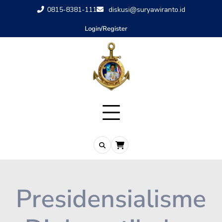
0815-8381-111
diskusi@suryawiranto.id
Login/Register
Presidensialisme