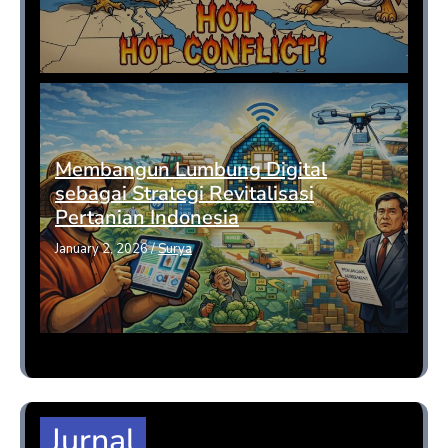
Membangun Lumbung Digital
sebagai Strategi Revitalisasi
Pertanian Indonesia
January 2, 2026
/
Surya
Jurnal