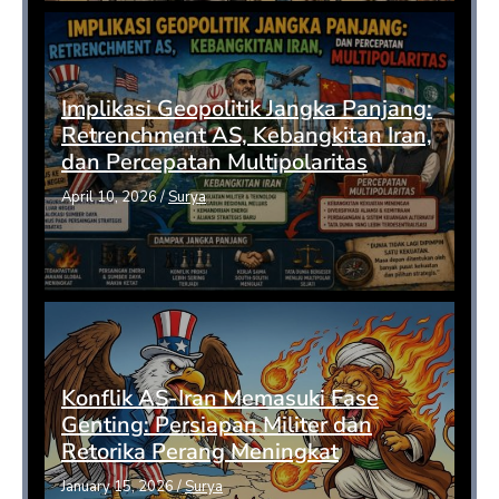
Implikasi Geopolitik Jangka Panjang:
Retrenchment AS, Kebangkitan Iran,
dan Percepatan Multipolaritas
April 10, 2026
/
Surya
Konflik AS-Iran Memasuki Fase
Genting: Persiapan Militer dan
Retorika Perang Meningkat
January 15, 2026
/
Surya