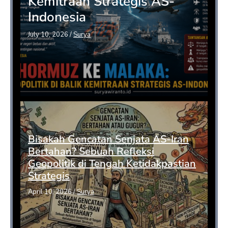
Kemitraan Strategis AS-
Indonesia
July 10, 2026
/
Surya
Bisakah Gencatan Senjata AS-Iran
Bertahan? Sebuah Refleksi
Geopolitik di Tengah Ketidakpastian
Strategis
April 10, 2026
/
Surya