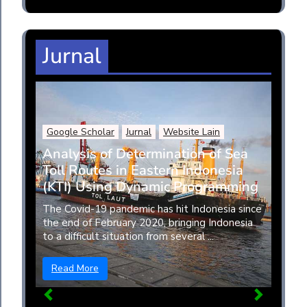
Jurnal
Google Scholar
Jurnal
Website Lain
Analysis of Determination of Sea
Toll Routes in Eastern Indonesia
(KTI) Using Dynamic Programming
The Covid-19 pandemic has hit Indonesia since
the end of February 2020, bringing Indonesia
to a difficult situation from several ...
Read More