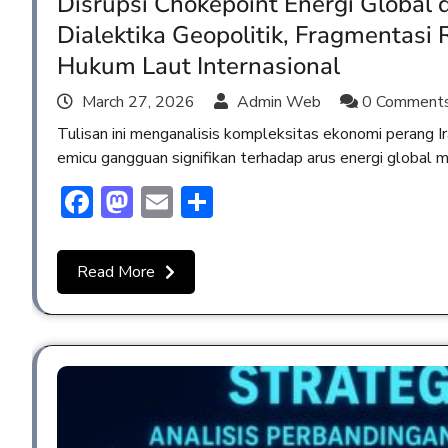
Disrupsi Chokepoint Energi Global
Dialektika Geopolitik, Fragmentasi R
Hukum Laut Internasional
March 27, 2026
Admin Web
0 Comment
Tulisan ini menganalisis kompleksitas ekonomi perang Ir
emicu gangguan signifikan terhadap arus energi global 
Facebook
Mastodon
Email
Share
Read More