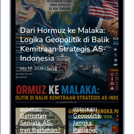
Dari Hormuz ke Malaka:
Logika Geopolitik di Balik
Kemitraan Strategis AS-
Indonesia
July 10, 2026
/
Surya
Bisakah
Implikasi
Gencatan
Geopolitik
Senjata AS-
Jangka
Iran Bertahan?
Panjang: