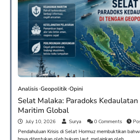
Analisis
Geopolitik
Opini
Selat Malaka: Paradoks Kedaulatan 
Maritim Global
July 10, 2026
Surya
0 Comments
Pos
Pendahuluan Krisis di Selat Hormuz membuktikan bahwa s
hnya ditentukan oleh hukum laut, melainkan oleh…