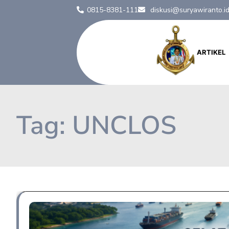
0815-8381-111
diskusi@suryawiranto.i
ARTIKEL
Tag:
UNCLOS