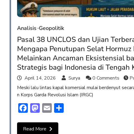
Analisis
Geopolitik
Pasal 38 UNCLOS dan Ujian Terberat
Mengapa Penutupan Selat Hormuz 
Melainkan Ancaman Eksistensial bag
Strategis bagi Indonesia di Tengah 
April 14, 2026
Surya
0 Comments
Po
Meski lalu lintas kapal komersial mulai berdenyut secar
n Korps Garda Revolusi Islam (IRGC)
Facebook
Mastodon
Email
Share
Read More