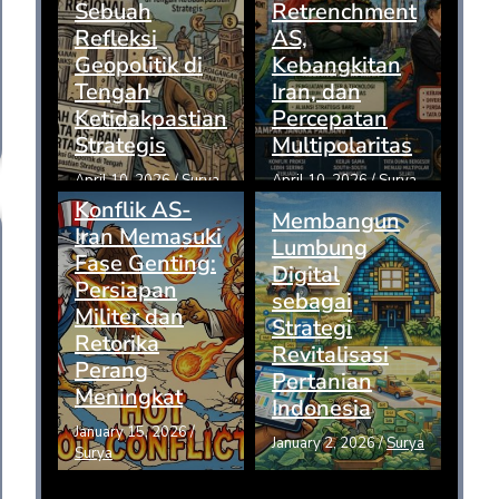
Sebuah
Retrenchment
Refleksi
AS,
Geopolitik di
Kebangkitan
Tengah
Iran, dan
Ketidakpastian
Percepatan
Strategis
Multipolaritas
April 10, 2026
/
Surya
April 10, 2026
/
Surya
Konflik AS-
Membangun
Iran Memasuki
Lumbung
Fase Genting:
Digital
Persiapan
sebagai
Militer dan
Strategi
Retorika
Revitalisasi
Perang
Pertanian
Meningkat
Indonesia
January 15, 2026
/
January 2, 2026
/
Surya
Surya