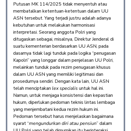
Putusan MK 114/2025 tidak menyentuh atau
membatalkan ketentuan-ketentuan dalam UU
ASN tersebut. Yang terjadi justru adalah adanya
kebutuhan untuk melakukan harmonisasi
interpretasi. Seorang anggota Polri yang
ditugaskan sebagai, misalnya, Direktur Jenderal di
suatu kementerian berdasarkan UU ASN, pada
dasarnya tidak lagi tunduk pada logika “penugasan
Kapolri” yang longgar dalam penjelasan UU Polri,
melainkan tunduk pada rezim penugasan khusus
dalam UU ASN yang memiliki legitimasi dan
prosedurnya sendiri. Dengan kata lain, UU ASN
telah menciptakan
lex specialis
untuk hal ini.
Namun, untuk menjaga konsistensi dan kepastian
hukum, diperlukan pedoman teknis lintas lembaga
yang menjembatani kedua rezim hukum ini.
Pedoman tersebut harus menjelaskan bagaimana
syarat “
mengundurkan diri atau pensiun
” dalam
UU Polri yang telah dimurnikan itu berinteraksi