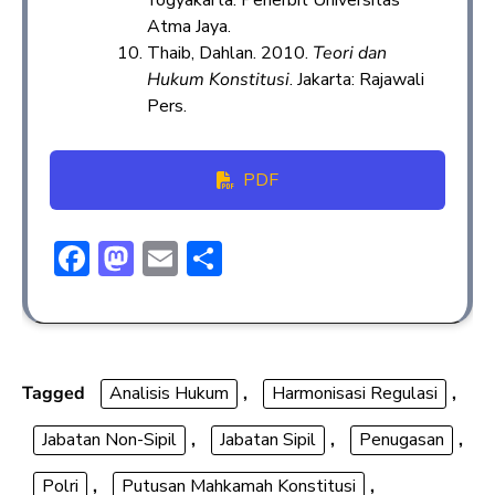
Atma Jaya.
Thaib, Dahlan. 2010.
Teori dan
Hukum Konstitusi
. Jakarta: Rajawali
Pers.
PDF
F
M
E
S
ac
a
m
h
e
st
ai
ar
b
o
l
e
o
d
Tagged
Analisis Hukum
,
Harmonisasi Regulasi
,
ok
o
Jabatan Non-Sipil
,
Jabatan Sipil
,
Penugasan
,
n
Polri
,
Putusan Mahkamah Konstitusi
,