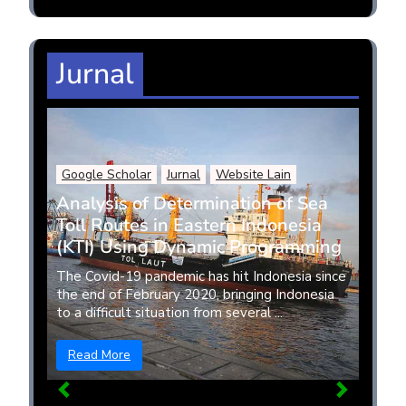
Jurnal
Google Scholar
Jurnal
Website Lain
Analysis of Determination of Sea
Toll Routes in Eastern Indonesia
(KTI) Using Dynamic Programming
The Covid-19 pandemic has hit Indonesia since
the end of February 2020, bringing Indonesia
to a difficult situation from several ...
Read More