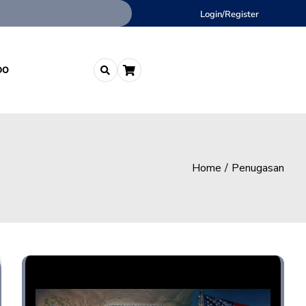
Login/Register
DO
Home
Penugasan
Opini