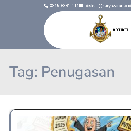
0815-8381-111
diskusi@suryawiranto.i
ARTIKEL
Tag:
Penugasan