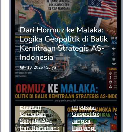
Dari Hormuz ke Malaka:
Logika Geopolitik di Balik
Kemitraan Strategis AS-
Indonesia
July 10, 2026
/
Surya
Bisakah
Implikasi
Gencatan
Geopolitik
Senjata AS-
Jangka
Iran Bertahan?
Panjang: