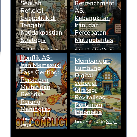
Sebuah
Retrenchment
Refleksi
AS,
Geopolitik di
Kebangkitan
Tengah
Iran, dan
Ketidakpastian
Percepatan
Strategis
Multipolaritas
April 10, 2026
/
Surya
April 10, 2026
/
Surya
Konflik AS-
Membangun
Iran Memasuki
Lumbung
Fase Genting:
Digital
Persiapan
sebagai
Militer dan
Strategi
Retorika
Revitalisasi
Perang
Pertanian
Meningkat
Indonesia
January 15, 2026
/
January 2, 2026
/
Surya
Surya