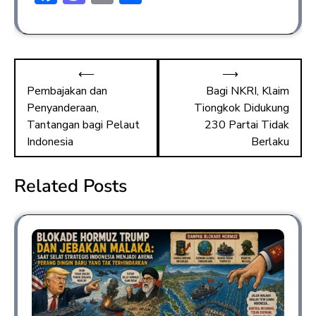
ac
a
m
h
e
st
ai
ar
b
o
l
e
⟵
⟶
o
d
Pembajakan dan
Bagi NKRI, Klaim
ok
o
Penyanderaan,
Tiongkok Didukung
n
Tantangan bagi Pelaut
230 Partai Tidak
Indonesia
Berlaku
Related Posts