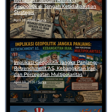
Bertahan? Sebuah Refleksi
Geopolitik di Tengah Ketidakpastian
Strategis
April 10, 2026
/
Surya
Implikasi Geopolitik Jangka Panjang:
Retrenchment AS, Kebangkitan Iran,
dan Percepatan Multipolaritas
April 10, 2026
/
Surya