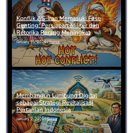
Konflik AS-Iran Memasuki Fase
Genting: Persiapan Militer dan
Retorika Perang Meningkat
January 15, 2026
/
Surya
Membangun Lumbung Digital
sebagai Strategi Revitalisasi
Pertanian Indonesia
January 2, 2026
/
Surya