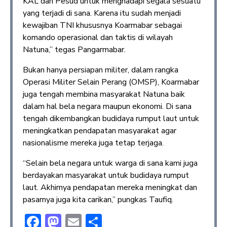
KAL dan Pesud untuk menghadapi segala sesuatu
yang terjadi di sana. Karena itu sudah menjadi
kewajiban TNI khususnya Koarmabar sebagai
komando operasional dan taktis di wilayah
Natuna,” tegas Pangarmabar.
Bukan hanya persiapan militer, dalam rangka
Operasi Militer Selain Perang (OMSP), Koarmabar
juga tengah membina masyarakat Natuna baik
dalam hal bela negara maupun ekonomi. Di sana
tengah dikembangkan budidaya rumput laut untuk
meningkatkan pendapatan masyarakat agar
nasionalisme mereka juga tetap terjaga.
“Selain bela negara untuk warga di sana kami juga
berdayakan masyarakat untuk budidaya rumput
laut. Akhirnya pendapatan mereka meningkat dan
pasarnya juga kita carikan,” pungkas Taufiq.
F
M
E
S