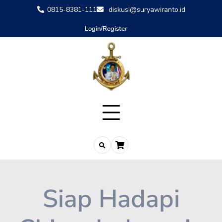
0815-8381-111
diskusi@suryawiranto.id
Login/Register
Siap Hadapi