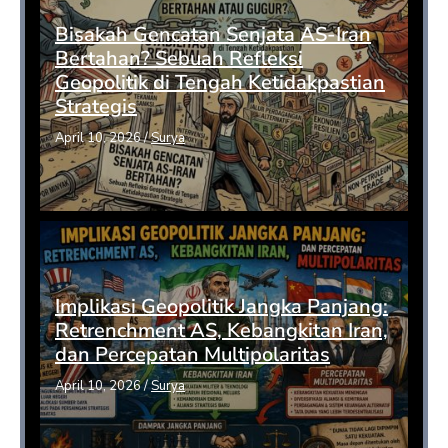
Bisakah Gencatan Senjata AS-Iran
Bertahan? Sebuah Refleksi
Geopolitik di Tengah Ketidakpastian
Strategis
April 10, 2026
/
Surya
Implikasi Geopolitik Jangka Panjang:
Retrenchment AS, Kebangkitan Iran,
dan Percepatan Multipolaritas
April 10, 2026
/
Surya