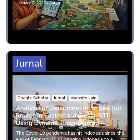
January 2, 2026
/
Surya
Jurnal
Google Scholar
Jurnal
Website Lain
Analysis of Determination of Sea Toll
Routes in Eastern Indonesia (KTI)
Using Dynamic Programming
The Covid-19 pandemic has hit Indonesia since the
end of February 2020, bringing Indonesia to a