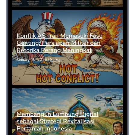
Konflik AS-Iran Memasuki Fase
Genting: Persiapan Militer dan
Retorika Perang Meningkat
January 15, 2026
/
Surya
Membangun Lumbung Digital
sebagai Strategi Revitalisasi
Pertanian Indonesia