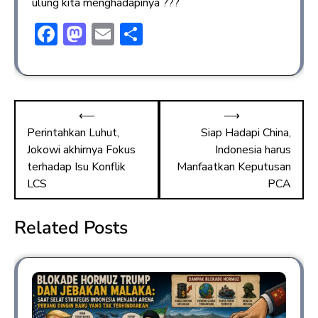
ulung kita menghadapinya ???
F
M
E
S
ac
a
m
h
e
st
ai
ar
b
o
l
e
⟵
⟶
o
d
Perintahkan Luhut,
Siap Hadapi China,
ok
o
Jokowi akhirnya Fokus
Indonesia harus
n
terhadap Isu Konflik
Manfaatkan Keputusan
LCS
PCA
Related Posts