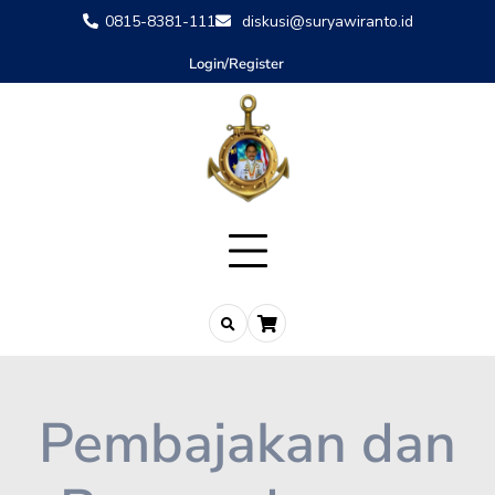
0815-8381-111
diskusi@suryawiranto.id
Login/Register
Pembajakan dan