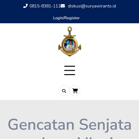
0815-8381-111
diskusi@suryawiranto.id
Login/Register
Gencatan Senjata