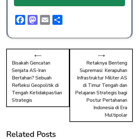
F
M
E
S
ac
a
m
h
e
st
ai
ar
b
o
l
e
⟵
⟶
o
d
Bisakah Gencatan
Retaknya Benteng
ok
o
Senjata AS-Iran
Supremasi: Kerapuhan
n
Bertahan? Sebuah
Infrastruktur Militer AS
Refleksi Geopolitik di
di Timur Tengah dan
Tengah Ketidakpastian
Pelajaran Strategis bagi
Strategis
Postur Pertahanan
Indonesia di Era
Multipolar
Related Posts