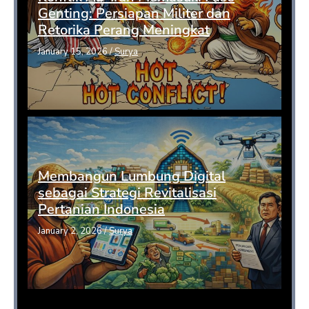
Genting: Persiapan Militer dan
Retorika Perang Meningkat
January 15, 2026
/
Surya
Membangun Lumbung Digital
sebagai Strategi Revitalisasi
Pertanian Indonesia
January 2, 2026
/
Surya