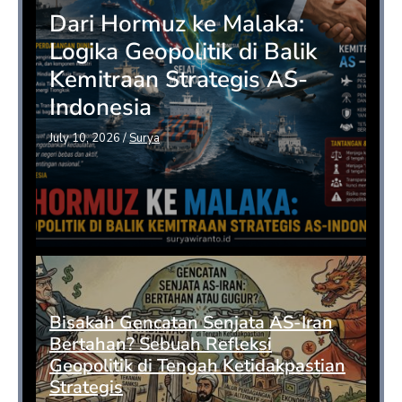
Dari Hormuz ke Malaka:
Logika Geopolitik di Balik
Kemitraan Strategis AS-
Indonesia
July 10, 2026
/
Surya
Bisakah Gencatan Senjata AS-Iran
Bertahan? Sebuah Refleksi
Geopolitik di Tengah Ketidakpastian
Strategis