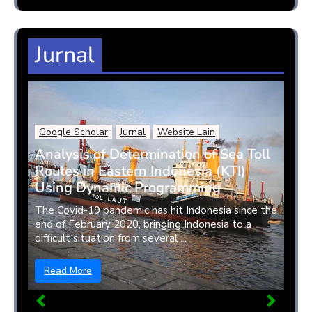
Jurnal
Google Scholar
Jurnal
Website Lain
Analysis of Determination of Sea Toll
Routes in Eastern Indonesia (KTI)
Using Dynamic Programming
The Covid-19 pandemic has hit Indonesia since the
end of February 2020, bringing Indonesia to a
difficult situation from several ...
Read More