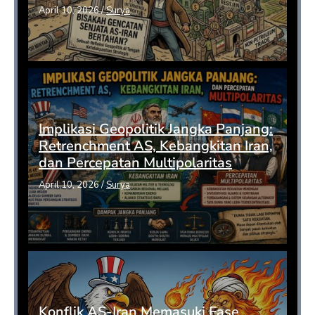
April 10, 2026
/
Surya
Implikasi Geopolitik Jangka Panjang:
Retrenchment AS, Kebangkitan Iran,
dan Percepatan Multipolaritas
April 10, 2026
/
Surya
Konflik AS-Iran Memasuki Fase