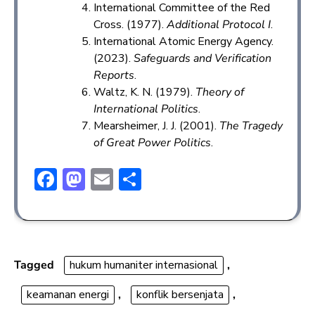
International Committee of the Red
Cross. (1977).
Additional Protocol I
.
International Atomic Energy Agency.
(2023).
Safeguards and Verification
Reports
.
Waltz, K. N. (1979).
Theory of
International Politics
.
Mearsheimer, J. J. (2001).
The Tragedy
of Great Power Politics
.
F
M
E
S
ac
a
m
h
e
st
ai
ar
b
o
l
e
o
d
Tagged
hukum humaniter internasional
,
ok
o
keamanan energi
,
konflik bersenjata
,
n