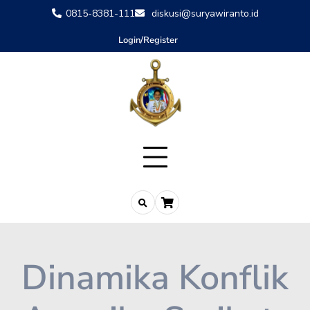
0815-8381-111
diskusi@suryawiranto.id
Login/Register
Dinamika Konflik