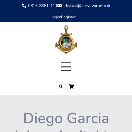
0815-8381-111
diskusi@suryawiranto.id
Login/Register
Diego Garcia