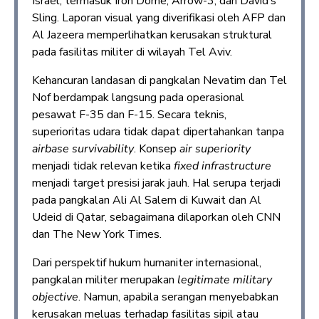
Israel, termasuk Iron Dome, Arrow-3, dan David’s
Sling. Laporan visual yang diverifikasi oleh AFP dan
Al Jazeera memperlihatkan kerusakan struktural
pada fasilitas militer di wilayah Tel Aviv.
Kehancuran landasan di pangkalan Nevatim dan Tel
Nof berdampak langsung pada operasional
pesawat F-35 dan F-15. Secara teknis,
superioritas udara tidak dapat dipertahankan tanpa
airbase survivability
. Konsep
air superiority
menjadi tidak relevan ketika
fixed infrastructure
menjadi target presisi jarak jauh. Hal serupa terjadi
pada pangkalan Ali Al Salem di Kuwait dan Al
Udeid di Qatar, sebagaimana dilaporkan oleh CNN
dan The New York Times.
Dari perspektif hukum humaniter internasional,
pangkalan militer merupakan
legitimate military
objective
. Namun, apabila serangan menyebabkan
kerusakan meluas terhadap fasilitas sipil atau