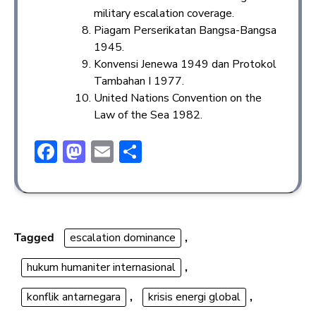
military escalation coverage.
Piagam Perserikatan Bangsa-Bangsa
1945.
Konvensi Jenewa 1949 dan Protokol
Tambahan I 1977.
United Nations Convention on the
Law of the Sea 1982.
F
M
E
S
ac
a
m
h
e
st
ai
ar
b
o
l
e
o
d
Tagged
escalation dominance
,
ok
o
hukum humaniter internasional
,
n
konflik antarnegara
,
krisis energi global
,