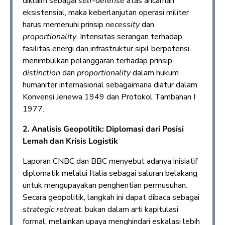
diklaim sebagai
self-defense
atas ancaman
eksistensial, maka keberlanjutan operasi militer
harus memenuhi prinsip
necessity
dan
proportionality
. Intensitas serangan terhadap
fasilitas energi dan infrastruktur sipil berpotensi
menimbulkan pelanggaran terhadap prinsip
distinction
dan
proportionality
dalam hukum
humaniter internasional sebagaimana diatur dalam
Konvensi Jenewa 1949 dan Protokol Tambahan I
1977.
2. Analisis Geopolitik: Diplomasi dari Posisi
Lemah dan Krisis Logistik
Laporan CNBC dan BBC menyebut adanya inisiatif
diplomatik melalui Italia sebagai saluran belakang
untuk mengupayakan penghentian permusuhan.
Secara geopolitik, langkah ini dapat dibaca sebagai
strategic retreat
, bukan dalam arti kapitulasi
formal, melainkan upaya menghindari eskalasi lebih