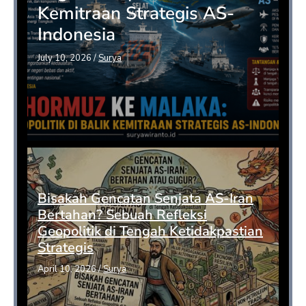
Kemitraan Strategis AS-
Indonesia
July 10, 2026
/
Surya
Bisakah Gencatan Senjata AS-Iran
Bertahan? Sebuah Refleksi
Geopolitik di Tengah Ketidakpastian
Strategis
April 10, 2026
/
Surya