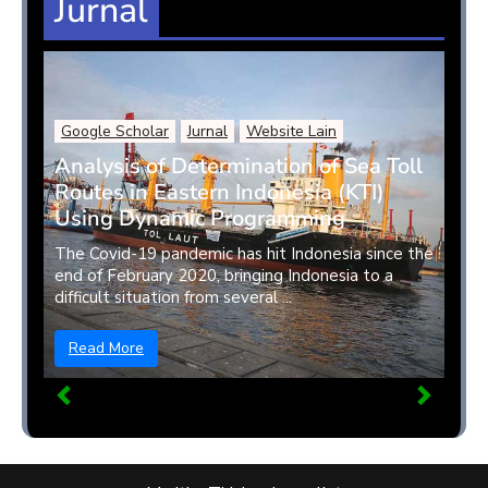
Jurnal
Google Scholar
Jurnal
Website Lain
Analysis of Determination of Sea Toll
Routes in Eastern Indonesia (KTI)
Using Dynamic Programming
The Covid-19 pandemic has hit Indonesia since the
end of February 2020, bringing Indonesia to a
difficult situation from several ...
Read More