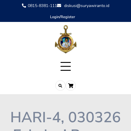
0815-8381-111
diskusi@suryawiranto.id
Login/Register
HARI-4, 030326