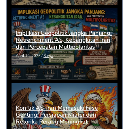
Implikasi Geopolitik Jangka Panjang:
Retrenchment AS, Kebangkitan Iran,
dan Percepatan Multipolaritas
April 10, 2026
/
Surya
Konflik AS-Iran Memasuki Fase
Genting: Persiapan Militer dan
Retorika Perang Meningkat