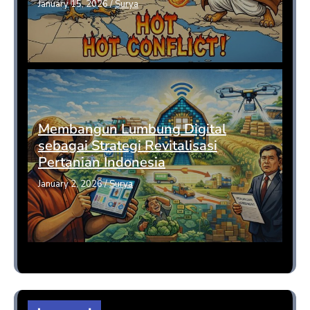
January 15, 2026
/
Surya
Membangun Lumbung Digital
sebagai Strategi Revitalisasi
Pertanian Indonesia
January 2, 2026
/
Surya