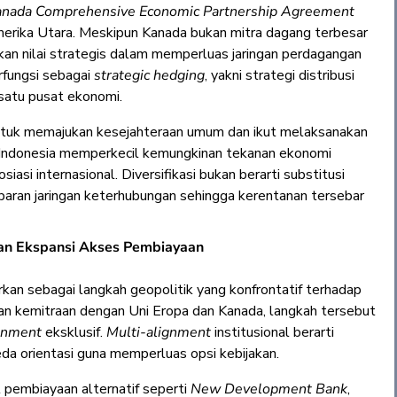
anada Comprehensive Economic Partnership Agreement
erika Utara. Meskipun Kanada bukan mitra dagang terbesar
an nilai strategis dalam memperluas jaringan perdagangan
rfungsi sebagai
strategic hedging
, yakni strategi distribusi
satu pusat ekonomi.
untuk memajukan kesejahteraan umum dan ikut melaksanakan
, Indonesia memperkecil kemungkinan tekanan ekonomi
si internasional. Diversifikasi bukan berarti substitusi
aran jaringan keterhubungan sehingga kerentanan tersebar
dan Ekspansi Akses Pembiayaan
rkan sebagai langkah geopolitik yang konfrontatif terhadap
tan kemitraan dengan Uni Eropa dan Kanada, langkah tersebut
ignment
eksklusif.
Multi-alignment
institusional berarti
eda orientasi guna memperluas opsi kebijakan.
 pembiayaan alternatif seperti
New Development Bank
,