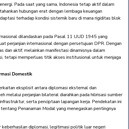
energi. Pada saat yang sama, Indonesia tetap aktif dalam
rtahankan hubungan erat dengan lembaga keuangan
daptasi terhadap kondisi sistemik baru di mana rigiditas blok
nternasional dilandaskan pada Pasal 11 UUD 1945 yang
 perjanjian internasional dengan persetujuan DPR. Dengan
as dan aktif, melainkan manifestasi dinamisnya dalam
si, tetapi memperluas titik akses institusional untuk menjaga
ormasi Domestik
rkaitan eksplisit antara diplomasi eksternal dan
 melalui perjanjian bilateral diarahkan pada hilirisasi sumber
nfrastruktur, serta penciptaan lapangan kerja. Pendekatan ini
 tentang Penanaman Modal yang menegaskan pentingnya
eberhasilan diplomasi, legitimasi politik luar negeri