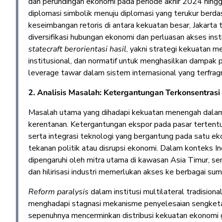
dan perundingan ekonomi pada periode akhir 2024 hing
diplomasi simbolik menuju diplomasi yang terukur berdas
keseimbangan retoris di antara kekuatan besar, Jakart
diversifikasi hubungan ekonomi dan perluasan akses inst
statecraft berorientasi hasil
, yakni strategi kekuatan
institusional, dan normatif untuk menghasilkan dampa
leverage tawar dalam sistem internasional yang terfrag
2. Analisis Masalah: Ketergantungan Terkonsentrasi
Masalah utama yang dihadapi kekuatan menengah dalam 
kerentanan. Ketergantungan ekspor pada pasar tertentu
serta integrasi teknologi yang bergantung pada satu eko
tekanan politik atau disrupsi ekonomi. Dalam konteks I
dipengaruhi oleh mitra utama di kawasan Asia Timur, 
dan hilirisasi industri memerlukan akses ke berbagai su
Reform paralysis
dalam institusi multilateral tradision
menghadapi stagnasi mekanisme penyelesaian sengketa
sepenuhnya mencerminkan distribusi kekuatan ekonomi g