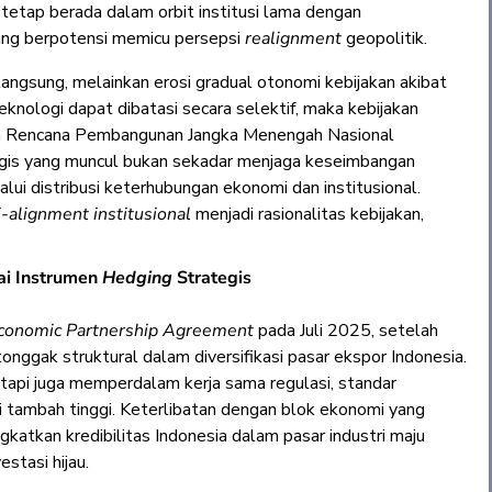
tetap berada dalam orbit institusi lama dengan
yang berpotensi memicu persepsi
realignment
geopolitik.
 langsung, melainkan erosi gradual otonomi kebijakan akibat
 teknologi dapat dibatasi secara selektif, maka kebijakan
m Rencana Pembangunan Jangka Menengah Nasional
tegis yang muncul bukan sekadar menjaga keseimbangan
lui distribusi keterhubungan ekonomi dan institusional.
-alignment institusional
menjadi rasionalitas kebijakan,
gai Instrumen
Hedging
Strategis
conomic Partnership Agreement
pada Juli 2025, setelah
nggak struktural dalam diversifikasi pasar ekspor Indonesia.
 tetapi juga memperdalam kerja sama regulasi, standar
lai tambah tinggi. Keterlibatan dengan blok ekonomi yang
gkatkan kredibilitas Indonesia dalam pasar industri maju
stasi hijau.