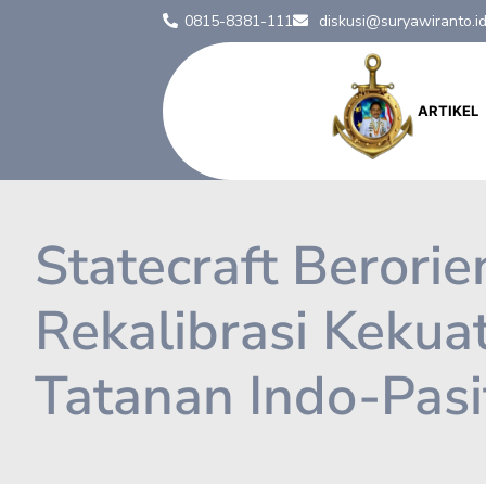
0815-8381-111
diskusi@suryawiranto.i
ARTIKEL
Statecraft Berorie
Rekalibrasi Keku
Tatanan Indo-Pasi