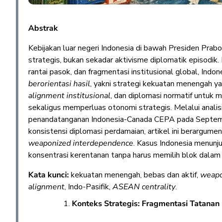
Abstrak
Kebijakan luar negeri Indonesia di bawah Presiden Pra
strategis, bukan sekadar aktivisme diplomatik episodik. 
rantai pasok, dan fragmentasi institusional global, In
berorientasi hasil
, yakni strategi kekuatan menengah y
alignment institusional
, dan diplomasi normatif untuk
sekaligus memperluas otonomi strategis. Melalui analis
penandatanganan Indonesia-Canada CEPA pada Septembe
konsistensi diplomasi perdamaian, artikel ini berargume
weaponized interdependence
. Kasus Indonesia menun
konsentrasi kerentanan tanpa harus memilih blok dalam r
Kata kunci:
kekuatan menengah, bebas dan aktif,
weapo
alignment
, Indo-Pasifik,
ASEAN centrality
.
Konteks Strategis: Fragmentasi Tatanan