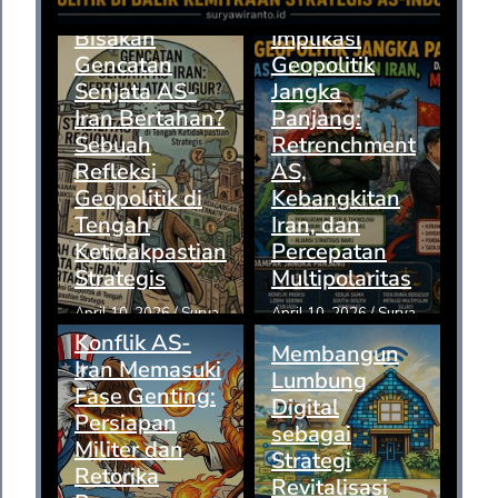
Bisakah
Implikasi
Gencatan
Geopolitik
Senjata AS-
Jangka
Iran Bertahan?
Panjang:
Sebuah
Retrenchment
Refleksi
AS,
Geopolitik di
Kebangkitan
Tengah
Iran, dan
Ketidakpastian
Percepatan
Strategis
Multipolaritas
April 10, 2026
/
Surya
April 10, 2026
/
Surya
Konflik AS-
Membangun
Iran Memasuki
Lumbung
Fase Genting:
Digital
Persiapan
sebagai
Militer dan
Strategi
Retorika
Revitalisasi