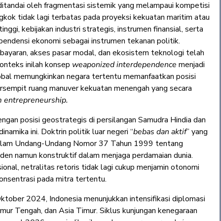
itandai oleh fragmentasi sistemik yang melampaui kompetisi
ngkok tidak lagi terbatas pada proyeksi kekuatan maritim atau
nggi, kebijakan industri strategis, instrumen finansial, serta
ependensi ekonomi sebagai instrumen tekanan politik.
bayaran, akses pasar modal, dan ekosistem teknologi telah
konteks inilah konsep
weaponized interdependence
menjadi
 global memungkinkan negara tertentu memanfaatkan posisi
persempit ruang manuver kekuatan menengah yang secara
 entrepreneurship.
engan posisi geostrategis di persilangan Samudra Hindia dan
namika ini. Doktrin politik luar negeri “
bebas dan aktif
” yang
alam Undang-Undang Nomor 37 Tahun 1999 tentang
den namun konstruktif dalam menjaga perdamaian dunia.
onal, netralitas retoris tidak lagi cukup menjamin otonomi
onsentrasi pada mitra tertentu.
tober 2024, Indonesia menunjukkan intensifikasi diplomasi
mur Tengah, dan Asia Timur. Siklus kunjungan kenegaraan