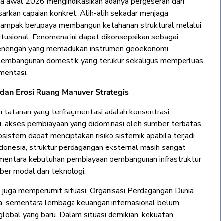
ga awal 2026 mengindikasikan adanya pergeseran dari
arkan capaian konkret. Alih-alih sekadar menjaga
a tampak berupaya membangun ketahanan struktural melalui
itusional. Fenomena ini dapat dikonsepsikan sebagai
 menengah yang memadukan instrumen geoekonomi,
k pembangunan domestik yang terukur sekaligus memperluas
mentasi.
 dan Erosi Ruang Manuver Strategis
tatanan yang terfragmentasi adalah konsentrasi
, akses pembiayaan yang didominasi oleh sumber terbatas,
sistem dapat menciptakan risiko sistemik apabila terjadi
ndonesia, struktur perdagangan eksternal masih sangat
sementara kebutuhan pembiayaan pembangunan infrastruktur
mber modal dan teknologi.
al juga memperumit situasi. Organisasi Perdagangan Dunia
, sementara lembaga keuangan internasional belum
lobal yang baru. Dalam situasi demikian, kekuatan