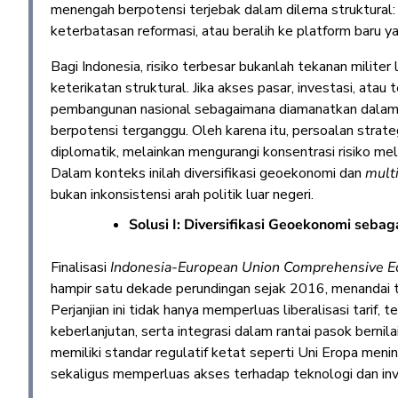
menengah berpotensi terjebak dalam dilema struktural: 
keterbatasan reformasi, atau beralih ke platform baru 
Bagi Indonesia, risiko terbesar bukanlah tekanan militer
keterikatan struktural. Jika akses pasar, investasi, atau
pembangunan nasional sebagaimana diamanatkan dala
berpotensi terganggu. Oleh karena itu, persoalan stra
diplomatik, melainkan mengurangi konsentrasi risiko mela
Dalam konteks inilah diversifikasi geoekonomi dan
multi
bukan inkonsistensi arah politik luar negeri.
Solusi I: Diversifikasi Geoekonomi seba
Finalisasi
Indonesia-European Union Comprehensive E
hampir satu dekade perundingan sejak 2016, menandai to
Perjanjian ini tidak hanya memperluas liberalisasi tarif,
keberlanjutan, serta integrasi dalam rantai pasok berni
memiliki standar regulatif ketat seperti Uni Eropa menin
sekaligus memperluas akses terhadap teknologi dan inve