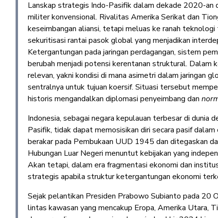
Lanskap strategis Indo-Pasifik dalam dekade 2020-an d
militer konvensional. Rivalitas Amerika Serikat dan Tio
keseimbangan aliansi, tetapi meluas ke ranah teknologi ti
sekuritisasi rantai pasok global yang menjadikan interd
Ketergantungan pada jaringan perdagangan, sistem pem
berubah menjadi potensi kerentanan struktural. Dalam 
relevan, yakni kondisi di mana asimetri dalam jaringan
sentralnya untuk tujuan koersif. Situasi tersebut mem
historis mengandalkan diplomasi penyeimbang dan
norm
Indonesia, sebagai negara kepulauan terbesar di dunia d
Pasifik, tidak dapat memosisikan diri secara pasif dalam di
berakar pada Pembukaan UUD 1945 dan ditegaskan d
Hubungan Luar Negeri menuntut kebijakan yang indepen
Akan tetapi, dalam era fragmentasi ekonomi dan institusi
strategis apabila struktur ketergantungan ekonomi terk
Sejak pelantikan Presiden Prabowo Subianto pada 20 Ok
lintas kawasan yang mencakup Eropa, Amerika Utara, Ti