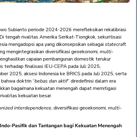
bowo Subianto periode 2024-2026 merefleksikan rekalibrasi
Di tengah rivalitas Amerika Serikat-Tiongkok, sekuritisasi
donesia mengadopsi apa yang dikonsepsikan sebagai
statecraft
ang mengintegrasikan diversifikasi geoekonomi,
multi-
 menghasilkan capaian pembangunan domestik terukur
is terhadap finalisasi IEU-CEPA pada Juli 2025,
r 2025, aksesi Indonesia ke BRICS pada Juli 2025, serta
n bahwa doktrin “
bebas dan aktif
” diredefinisi dalam era
jukkan bagaimana kekuatan menengah dapat memitigasi
ivalitas kekuatan besar.
nized interdependence
, diversifikasi geoekonomi,
multi-
 Indo-Pasifik dan Tantangan bagi Kekuatan Menengah