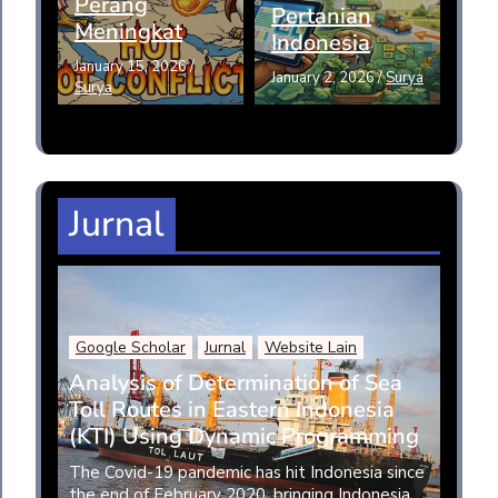
Perang
Pertanian
Meningkat
Indonesia
January 15, 2026
/
January 2, 2026
/
Surya
Surya
Jurnal
Google Scholar
Jurnal
Website Lain
Analysis of Determination of Sea
Toll Routes in Eastern Indonesia
(KTI) Using Dynamic Programming
The Covid-19 pandemic has hit Indonesia since
the end of February 2020, bringing Indonesia