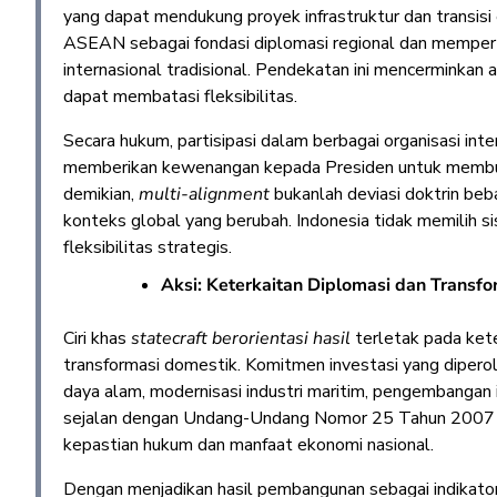
yang dapat mendukung proyek infrastruktur dan transisi 
ASEAN sebagai fondasi diplomasi regional dan mempe
internasional tradisional. Pendekatan ini mencerminkan a
dapat membatasi fleksibilitas.
Secara hukum, partisipasi dalam berbagai organisasi i
memberikan kewenangan kepada Presiden untuk membuat
demikian,
multi-alignment
bukanlah deviasi doktrin beb
konteks global yang berubah. Indonesia tidak memilih si
fleksibilitas strategis.
Aksi: Keterkaitan Diplomasi dan Transf
Ciri khas
statecraft berorientasi hasil
terletak pada kete
transformasi domestik. Komitmen investasi yang diperoleh
daya alam, modernisasi industri maritim, pengembangan i
sejalan dengan Undang-Undang Nomor 25 Tahun 2007
kepastian hukum dan manfaat ekonomi nasional.
Dengan menjadikan hasil pembangunan sebagai indikator k