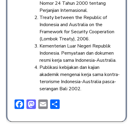
Nomor 24 Tahun 2000 tentang
Perjanjian Internasional.
Treaty between the Republic of
Indonesia and Australia on the
Framework for Security Cooperation
(Lombok Treaty), 2006.
Kementerian Luar Negeri Republik
Indonesia. Pernyataan dan dokumen
resmi kerja sama Indonesia-Australia.
Publikasi kebijakan dan kajian
akademik mengenai kerja sama kontra-
terorisme Indonesia-Australia pasca-
serangan Bali 2002.
F
M
E
S
ac
a
m
h
e
st
ai
ar
b
o
l
e