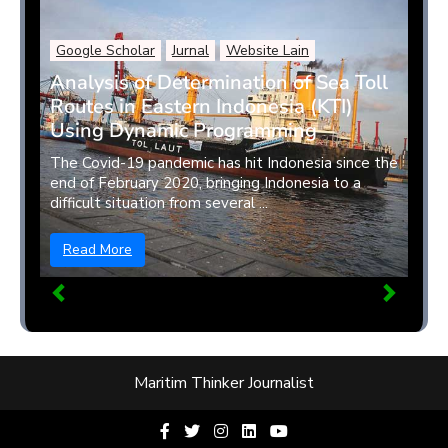
Google Scholar
Jurnal
Website Lain
Analysis of Determination of Sea Toll
Routes in Eastern Indonesia (KTI)
Using Dynamic Programming
The Covid-19 pandemic has hit Indonesia since the
end of February 2020, bringing Indonesia to a
difficult situation from several ...
Read More
Maritim Thinker Journalist