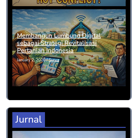
Membangun Lumbung Digital
sebagai Strategi Revitalisasi
Pertanian Indonesia
January 2, 2026
/
Surya
Jurnal