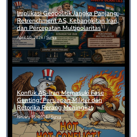
Implikasi Geopolitik Jangka Panjang:
Retrenchment AS, Kebangkitan Iran,
dan Percepatan Multipolaritas
April 10, 2026
/
Surya
Konflik AS-Iran Memasuki Fase
Genting: Persiapan Militer dan
Retorika Perang Meningkat
January 15, 2026
/
Surya