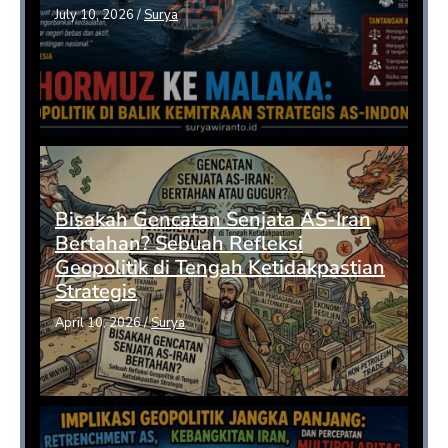
July 10, 2026
/
Surya
Bisakah Gencatan Senjata AS-Iran
Bertahan? Sebuah Refleksi
Geopolitik di Tengah Ketidakpastian
Strategis
April 10, 2026
/
Surya