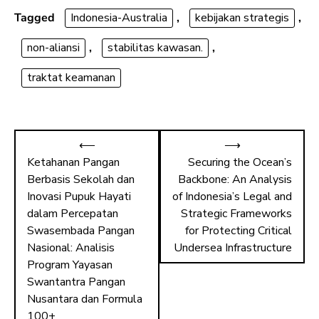
o
d
Tagged
Indonesia-Australia
,
kebijakan strategis
,
ok
o
non-aliansi
,
stabilitas kawasan.
,
n
traktat keamanan
⟵
⟶
Ketahanan Pangan
Securing the Ocean’s
Berbasis Sekolah dan
Backbone: An Analysis
Inovasi Pupuk Hayati
of Indonesia’s Legal and
dalam Percepatan
Strategic Frameworks
Swasembada Pangan
for Protecting Critical
Nasional: Analisis
Undersea Infrastructure
Program Yayasan
Swantantra Pangan
Nusantara dan Formula
100+