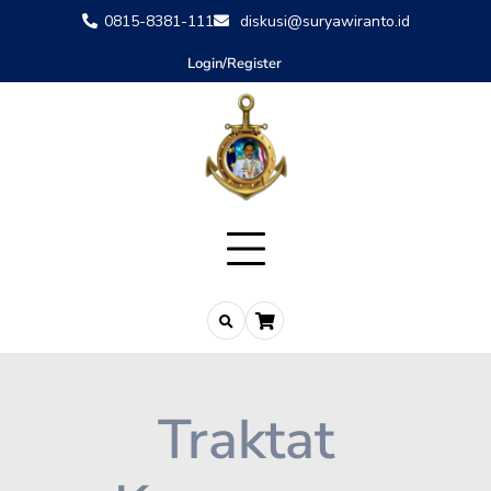
0815-8381-111
diskusi@suryawiranto.id
Login/Register
Traktat