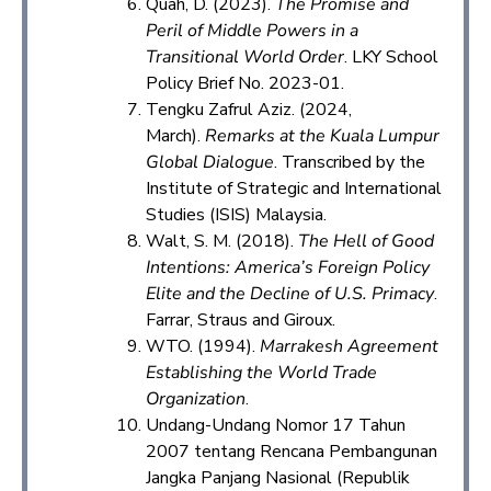
Quah, D. (2023).
The Promise and
Peril of Middle Powers in a
Transitional World Order
. LKY School
Policy Brief No. 2023-01.
Tengku Zafrul Aziz. (2024,
March).
Remarks at the Kuala Lumpur
Global Dialogue
. Transcribed by the
Institute of Strategic and International
Studies (ISIS) Malaysia.
Walt, S. M. (2018).
The Hell of Good
Intentions: America’s Foreign Policy
Elite and the Decline of U.S. Primacy
.
Farrar, Straus and Giroux.
WTO. (1994).
Marrakesh Agreement
Establishing the World Trade
Organization
.
Undang-Undang Nomor 17 Tahun
2007 tentang Rencana Pembangunan
Jangka Panjang Nasional (Republik