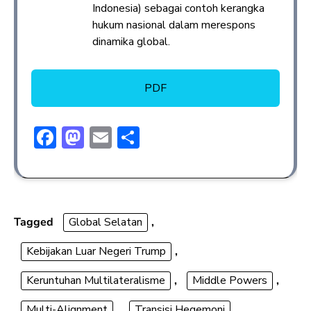
Indonesia) sebagai contoh kerangka
hukum nasional dalam merespons
dinamika global.
PDF
F
M
E
S
ac
a
m
h
e
st
ai
ar
b
o
l
e
o
d
Tagged
Global Selatan
,
ok
o
Kebijakan Luar Negeri Trump
,
n
Keruntuhan Multilateralisme
,
Middle Powers
,
Multi-Alignment
,
Transisi Hegemoni