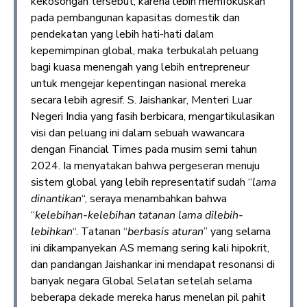
kekosongan tersebut, karena lebih memfokuskan
pada pembangunan kapasitas domestik dan
pendekatan yang lebih hati-hati dalam
kepemimpinan global, maka terbukalah peluang
bagi kuasa menengah yang lebih entrepreneur
untuk mengejar kepentingan nasional mereka
secara lebih agresif. S. Jaishankar, Menteri Luar
Negeri India yang fasih berbicara, mengartikulasikan
visi dan peluang ini dalam sebuah wawancara
dengan Financial Times pada musim semi tahun
2024. Ia menyatakan bahwa pergeseran menuju
sistem global yang lebih representatif sudah “
lama
dinantikan
“, seraya menambahkan bahwa
“
kelebihan-kelebihan tatanan lama dilebih-
lebihkan
“. Tatanan “
berbasis aturan
” yang selama
ini dikampanyekan AS memang sering kali hipokrit,
dan pandangan Jaishankar ini mendapat resonansi di
banyak negara Global Selatan setelah selama
beberapa dekade mereka harus menelan pil pahit