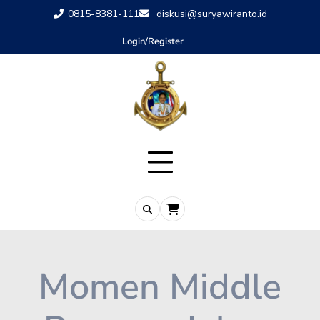
0815-8381-111
diskusi@suryawiranto.id
Login/Register
Momen Middle