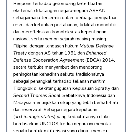
Respons terhadap gelombang keterlibatan
eksternal di kalangan negara-negara ASEAN,
sebagaimana tercermin dalam berbagai pernyataan
resmi dan kebijakan pertahanan, tidaklah monolitik
dan merefleksikan kompleksitas kepentingan
nasional serta memori sejarah masing-masing.
Filipina, dengan landasan hukum
Mutual Defense
Treaty
dengan AS tahun 1951 dan
Enhanced
Defense Cooperation Agreement
(EDCA) 2014,
secara terbuka menyambut dan mendorong
peningkatan kehadiran sekutu tradisionalnya
sebagai penangkal terhadap tekanan maritim
Tiongkok di sekitar gugusan Kepulauan Spratly dan
Second Thomas Shoal
. Sebaliknya, Indonesia dan
Malaysia menunjukkan sikap yang lebih berhati-hati
dan reservatif. Sebagai negara kepulauan
(
archipelagic states
) yang kedaulatannya diakui
berdasarkan UNCLOS, kedua negara ini menolak
segala bentuk militerisasi yang dapat memicu