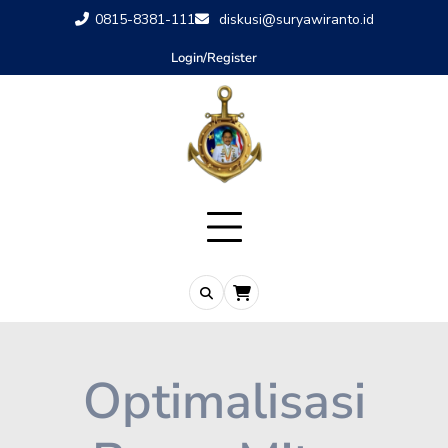
0815-8381-111
diskusi@suryawiranto.id
Login/Register
Optimalisasi