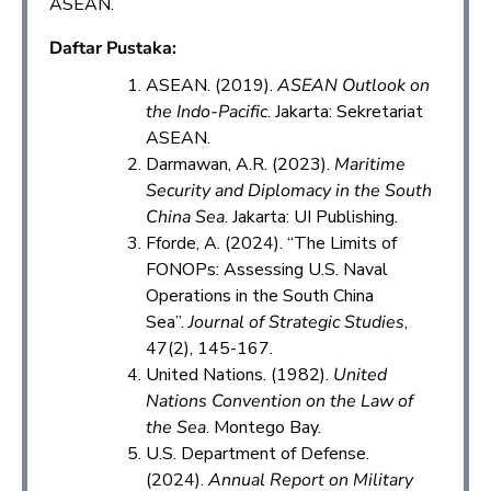
ASEAN.
Daftar Pustaka:
ASEAN. (2019).
ASEAN Outlook on
the Indo-Pacific
. Jakarta: Sekretariat
ASEAN.
Darmawan, A.R. (2023).
Maritime
Security and Diplomacy in the South
China Sea
. Jakarta: UI Publishing.
Fforde, A. (2024). “The Limits of
FONOPs: Assessing U.S. Naval
Operations in the South China
Sea”.
Journal of Strategic Studies
,
47(2), 145-167.
United Nations. (1982).
United
Nations Convention on the Law of
the Sea
. Montego Bay.
U.S. Department of Defense.
(2024).
Annual Report on Military