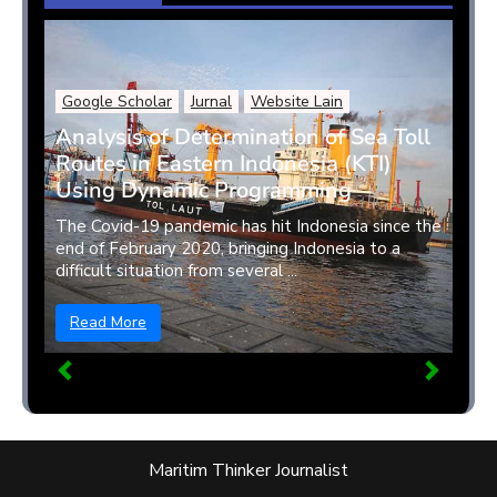
Google Scholar
Jurnal
Website Lain
Analysis of Determination of Sea Toll
Routes in Eastern Indonesia (KTI)
Using Dynamic Programming
The Covid-19 pandemic has hit Indonesia since the
end of February 2020, bringing Indonesia to a
difficult situation from several ...
Read More
Maritim Thinker Journalist