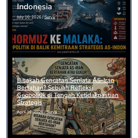
Indonesia
July 10, 2026
/
Surya
Bisakah Gencatan Senjata AS-Iran
Bertahan? Sebuah Refleksi
Geopolitik di Tengah Ketidakpastian
Strategis
April 10, 2026
/
Surya