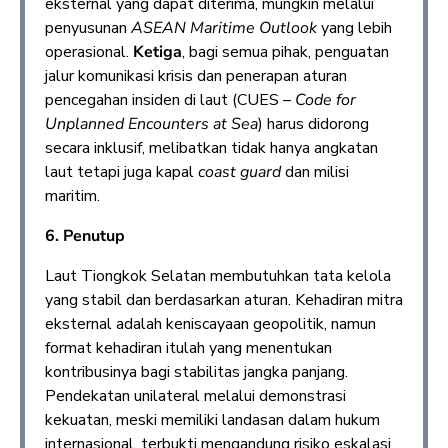
eksternal yang dapat diterima, mungkin melalui
penyusunan
ASEAN Maritime Outlook
yang lebih
operasional.
Ketiga
, bagi semua pihak, penguatan
jalur komunikasi krisis dan penerapan aturan
pencegahan insiden di laut (CUES –
Code for
Unplanned Encounters at Sea
) harus didorong
secara inklusif, melibatkan tidak hanya angkatan
laut tetapi juga kapal
coast guard
dan milisi
maritim.
6. Penutup
Laut Tiongkok Selatan membutuhkan tata kelola
yang stabil dan berdasarkan aturan. Kehadiran mitra
eksternal adalah keniscayaan geopolitik, namun
format kehadiran itulah yang menentukan
kontribusinya bagi stabilitas jangka panjang.
Pendekatan unilateral melalui demonstrasi
kekuatan, meski memiliki landasan dalam hukum
internasional, terbukti mengandung risiko eskalasi