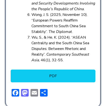
and Security Developments Involving
the People’s Republic of China
.
Wong, J. S. (2025, November 10).
“European Powers Reaffirm
Commitment to South China Sea
Stability”.
The Diplomat
.
Wu, S., & He, K. (2024). “ASEAN
Centrality and the South China Sea
Disputes: Between Rhetoric and
Reality”.
Contemporary Southeast
Asia
, 46(1), 32-55.
PDF
F
M
E
S
ac
a
m
h