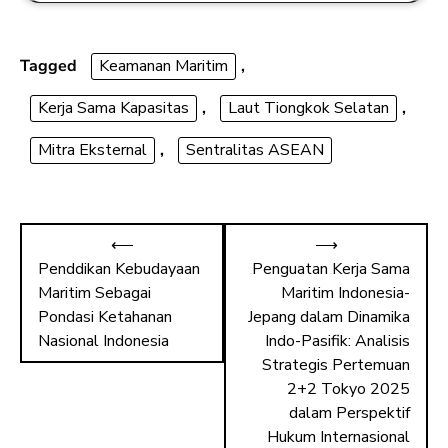
e
st
ai
ar
b
o
l
e
o
d
Tagged
Keamanan Maritim
,
ok
o
Kerja Sama Kapasitas
,
Laut Tiongkok Selatan
,
n
Mitra Eksternal
,
Sentralitas ASEAN
⟵
⟶
Penddikan Kebudayaan
Penguatan Kerja Sama
Maritim Sebagai
Maritim Indonesia-
Pondasi Ketahanan
Jepang dalam Dinamika
Nasional Indonesia
Indo-Pasifik: Analisis
Strategis Pertemuan
2+2 Tokyo 2025
dalam Perspektif
Hukum Internasional