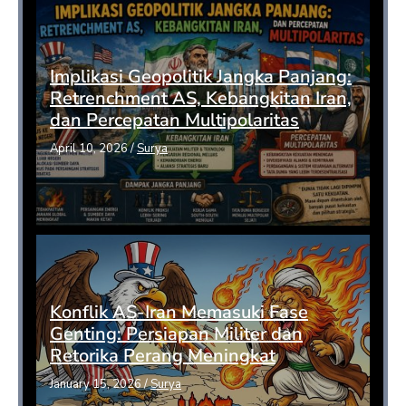
Implikasi Geopolitik Jangka Panjang:
Retrenchment AS, Kebangkitan Iran,
dan Percepatan Multipolaritas
April 10, 2026
/
Surya
Konflik AS-Iran Memasuki Fase
Genting: Persiapan Militer dan
Retorika Perang Meningkat
January 15, 2026
/
Surya