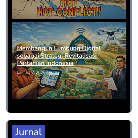
Membangun Lumbung Digital
sebagai Strategi Revitalisasi
Pertanian Indonesia
January 2, 2026
/
Surya
Jurnal