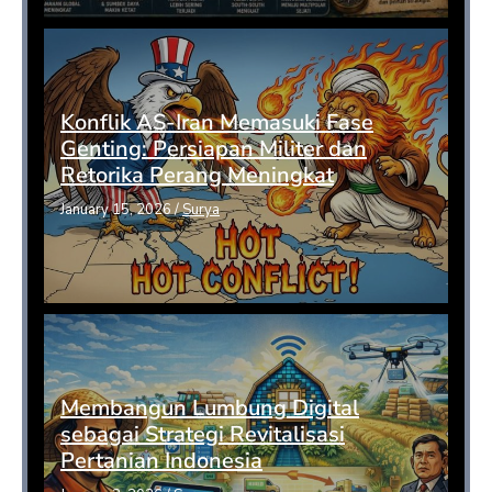
Konflik AS-Iran Memasuki Fase
Genting: Persiapan Militer dan
Retorika Perang Meningkat
January 15, 2026
/
Surya
Membangun Lumbung Digital
sebagai Strategi Revitalisasi
Pertanian Indonesia