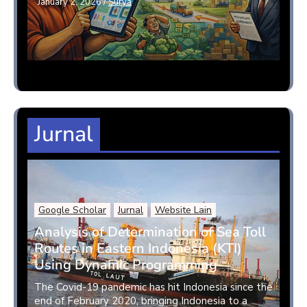
January 2, 2026
/
Surya
Jurnal
Google Scholar
Jurnal
Website Lain
Analysis of Determination of Sea Toll
Routes in Eastern Indonesia (KTI)
Using Dynamic Programming
The Covid-19 pandemic has hit Indonesia since the
end of February 2020, bringing Indonesia to a