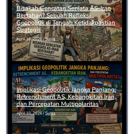
Bisakah Gencatan Senjata AS-Iran
Bertahan? Sebuah Refleksi
Geopolitik di Tengah Ketidakpastian
Strategis
April 10, 2026
/
Surya
Implikasi Geopolitik Jangka Panjang:
Retrenchment AS, Kebangkitan Iran,
dan Percepatan Multipolaritas
April 10, 2026
/
Surya