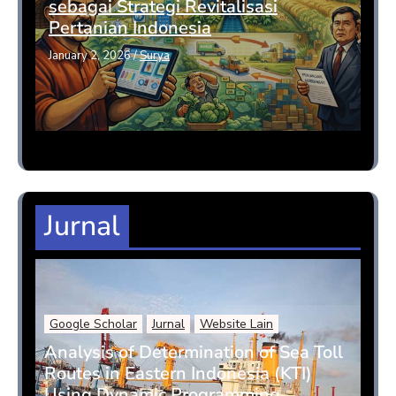
sebagai Strategi Revitalisasi
Pertanian Indonesia
January 2, 2026
/
Surya
Jurnal
Google Scholar
Jurnal
Website Lain
Analysis of Determination of Sea Toll
Routes in Eastern Indonesia (KTI)
Using Dynamic Programming