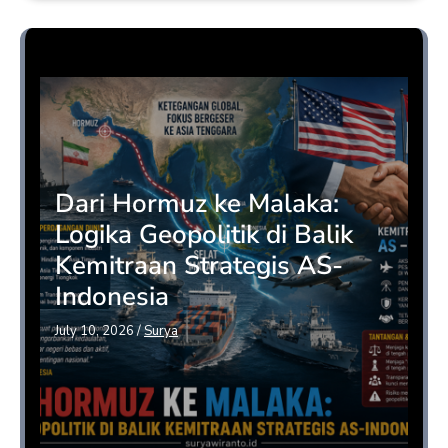
Opini
Dari Hormuz ke Malaka:
Logika Geopolitik di Balik
Kemitraan Strategis AS-
Indonesia
July 10, 2026
/
Surya