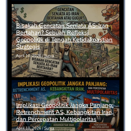
Bisakah Gencatan Senjata AS-Iran
Bertahan? Sebuah Refleksi
Geopolitik di Tengah Ketidakpastian
Strategis
April 10, 2026
/
Surya
Implikasi Geopolitik Jangka Panjang:
Retrenchment AS, Kebangkitan Iran,
dan Percepatan Multipolaritas
April 10, 2026
/
Surya