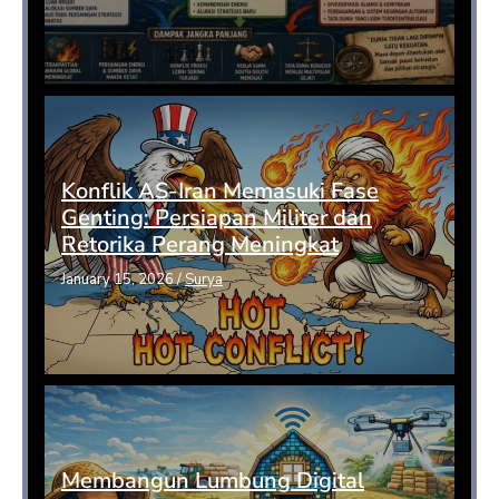
Konflik AS-Iran Memasuki Fase
Genting: Persiapan Militer dan
Retorika Perang Meningkat
January 15, 2026
/
Surya
Membangun Lumbung Digital