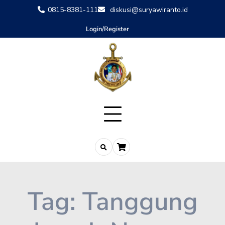
0815-8381-111
diskusi@suryawiranto.id
Login/Register
Tag:
Tanggung