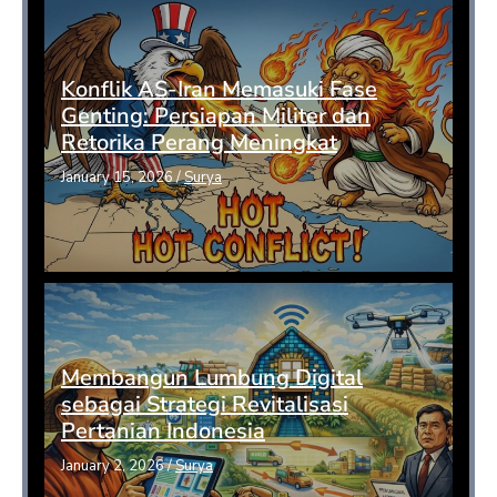
Konflik AS-Iran Memasuki Fase
Genting: Persiapan Militer dan
Retorika Perang Meningkat
January 15, 2026
/
Surya
Membangun Lumbung Digital
sebagai Strategi Revitalisasi
Pertanian Indonesia
January 2, 2026
/
Surya