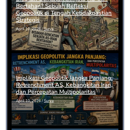
Bertahan? Sebuah Refleksi
Geopolitik di Tengah Ketidakpastian
Strategis
April 10, 2026
/
Surya
Implikasi Geopolitik Jangka Panjang:
Retrenchment AS, Kebangkitan Iran,
dan Percepatan Multipolaritas
April 10, 2026
/
Surya