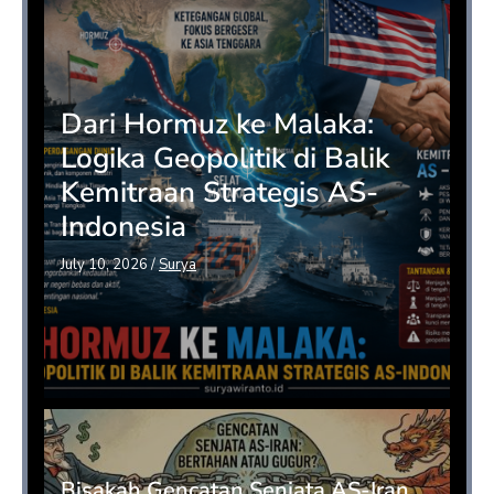
Dari Hormuz ke Malaka:
Logika Geopolitik di Balik
Kemitraan Strategis AS-
Indonesia
July 10, 2026
/
Surya
Bisakah Gencatan Senjata AS-Iran