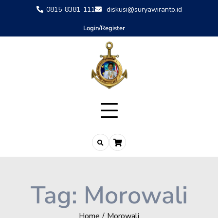
0815-8381-111
diskusi@suryawiranto.id
Login/Register
Tag:
Morowali
Home
Morowali