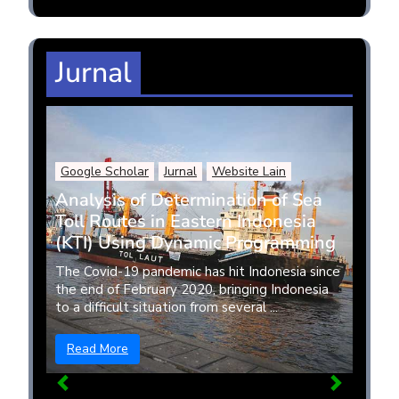
Jurnal
Google Scholar
Jurnal
Website Lain
Analysis of Determination of Sea
Toll Routes in Eastern Indonesia
(KTI) Using Dynamic Programming
The Covid-19 pandemic has hit Indonesia since
the end of February 2020, bringing Indonesia
to a difficult situation from several ...
Read More