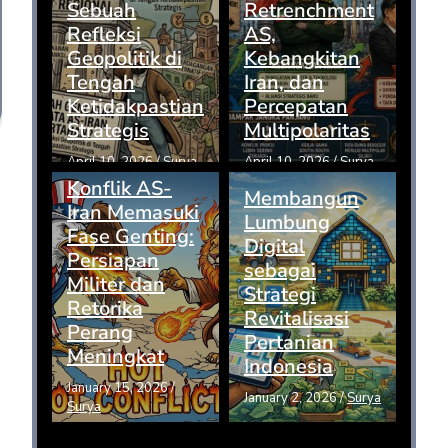
Sebuah
Retrenchment
Refleksi
AS,
Geopolitik di
Kebangkitan
Tengah
Iran, dan
Ketidakpastian
Percepatan
Strategis
Multipolaritas
April 10, 2026
/
Surya
April 10, 2026
/
Surya
Konflik AS-
Membangun
Iran Memasuki
Lumbung
Fase Genting:
Digital
Persiapan
sebagai
Militer dan
Strategi
Retorika
Revitalisasi
Perang
Pertanian
Meningkat
Indonesia
January 15, 2026
/
January 2, 2026
/
Surya
Surya