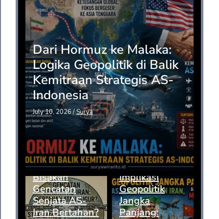
Dari Hormuz ke Malaka:
Logika Geopolitik di Balik
Kemitraan Strategis AS-
Indonesia
July 10, 2026
/
Surya
Bisakah
Implikasi
Gencatan
Geopolitik
Senjata AS-
Jangka
Iran Bertahan?
Panjang: