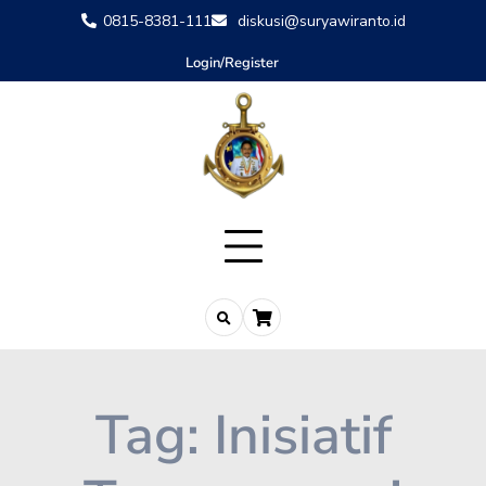
0815-8381-111
diskusi@suryawiranto.id
Login/Register
Tag:
Inisiatif