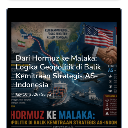
Opini
Dari Hormuz ke Malaka:
Logika Geopolitik di Balik
Kemitraan Strategis AS-
Indonesia
July 10, 2026
/
Surya