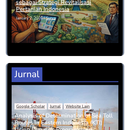
sebagai Strategi Revitalisasi
Pertanian Indonesia
January 2, 2026
/
Surya
Jurnal
Google Scholar
Jurnal
Website Lain
Analysis of Determination of Sea Toll
Routes in Eastern Indonesia (KTI)
Using Dynamic Programming