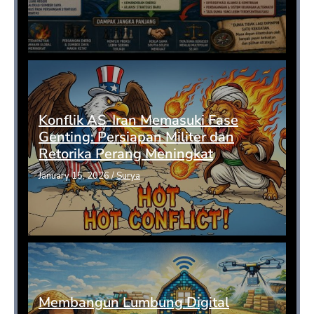
Konflik AS-Iran Memasuki Fase
Genting: Persiapan Militer dan
Retorika Perang Meningkat
January 15, 2026
/
Surya
Membangun Lumbung Digital