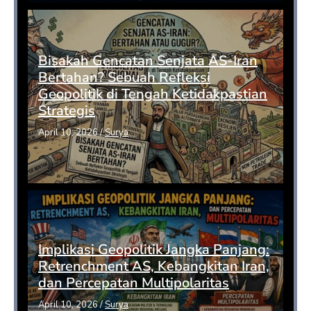
Bisakah Gencatan Senjata AS-Iran
Bertahan? Sebuah Refleksi
Geopolitik di Tengah Ketidakpastian
Strategis
April 10, 2026
/
Surya
Implikasi Geopolitik Jangka Panjang:
Retrenchment AS, Kebangkitan Iran,
dan Percepatan Multipolaritas
April 10, 2026
/
Surya