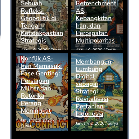
Sebuah
Retrenchment
Refleksi
AS,
Geopolitik di
Kebangkitan
Tengah
Iran, dan
Ketidakpastian
Percepatan
Strategis
Multipolaritas
April 10, 2026
/
Surya
April 10, 2026
/
Surya
Konflik AS-
Membangun
Iran Memasuki
Lumbung
Fase Genting:
Digital
Persiapan
sebagai
Militer dan
Strategi
Retorika
Revitalisasi
Perang
Pertanian
Meningkat
Indonesia
January 15, 2026
/
January 2, 2026
/
Surya
Surya