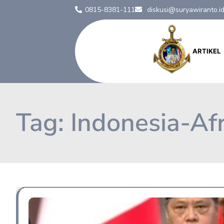
0815-8381-111
diskusi@suryawiranto.i
ARTIKEL
Tag:
Indonesia-Afr