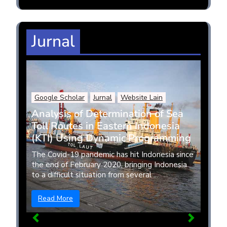
Jurnal
Google Scholar
Jurnal
Website Lain
Analysis of Determination of Sea
Toll Routes in Eastern Indonesia
(KTI) Using Dynamic Programming
The Covid-19 pandemic has hit Indonesia since
the end of February 2020, bringing Indonesia
to a difficult situation from several ...
Read More