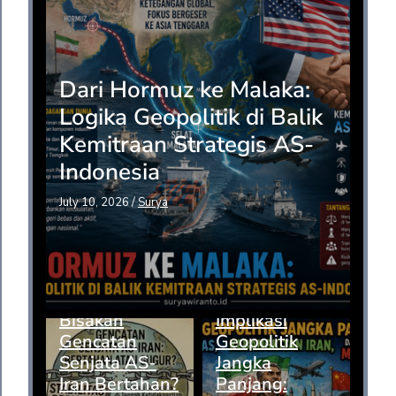
Dari Hormuz ke Malaka:
Logika Geopolitik di Balik
Kemitraan Strategis AS-
Indonesia
July 10, 2026
/
Surya
Bisakah
Implikasi
Gencatan
Geopolitik
Senjata AS-
Jangka
Iran Bertahan?
Panjang: