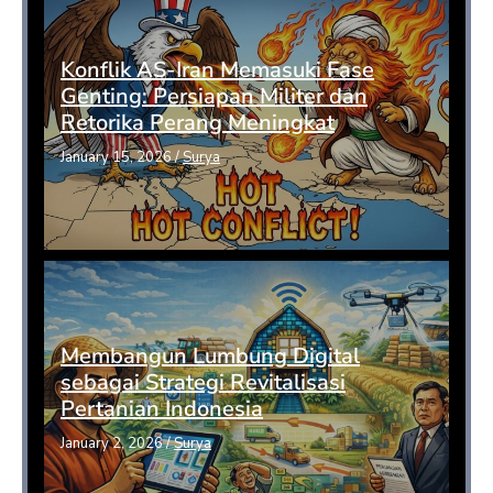
Konflik AS-Iran Memasuki Fase
Genting: Persiapan Militer dan
Retorika Perang Meningkat
January 15, 2026
/
Surya
Membangun Lumbung Digital
sebagai Strategi Revitalisasi
Pertanian Indonesia
January 2, 2026
/
Surya