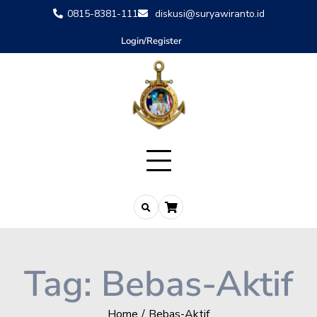
0815-8381-111
diskusi@suryawiranto.id
Login/Register
Tag:
Bebas-Aktif
Home
Bebas-Aktif