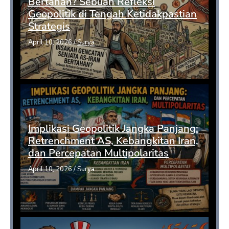
Bertahan? Sebuah Refleksi
Geopolitik di Tengah Ketidakpastian
Strategis
April 10, 2026
/
Surya
Implikasi Geopolitik Jangka Panjang:
Retrenchment AS, Kebangkitan Iran,
dan Percepatan Multipolaritas
April 10, 2026
/
Surya