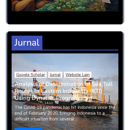
Jurnal
Google Scholar
Jurnal
Website Lain
Analysis of Determination of Sea Toll
Routes in Eastern Indonesia (KTI)
Using Dynamic Programming
The Covid-19 pandemic has hit Indonesia since the
end of February 2020, bringing Indonesia to a
difficult situation from several ...