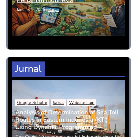
Pertanian Indonesia
January 2, 2026
/
Surya
Jurnal
Google Scholar
Jurnal
Website Lain
Analysis of Determination of Sea Toll
Routes in Eastern Indonesia (KTI)
Using Dynamic Programming
The Covid-19 pandemic has hit Indonesia since the