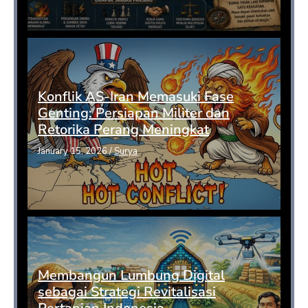
Konflik AS-Iran Memasuki Fase
Genting: Persiapan Militer dan
Retorika Perang Meningkat
January 15, 2026
/
Surya
Membangun Lumbung Digital
sebagai Strategi Revitalisasi