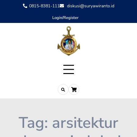
0815-8381-111
diskusi@suryawiranto.id
Login/Register
Tag:
arsitektur