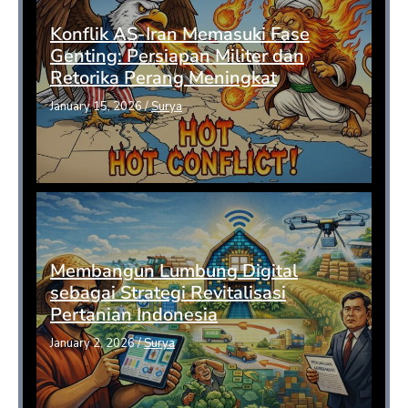
Konflik AS-Iran Memasuki Fase
Genting: Persiapan Militer dan
Retorika Perang Meningkat
January 15, 2026
/
Surya
Membangun Lumbung Digital
sebagai Strategi Revitalisasi
Pertanian Indonesia
January 2, 2026
/
Surya