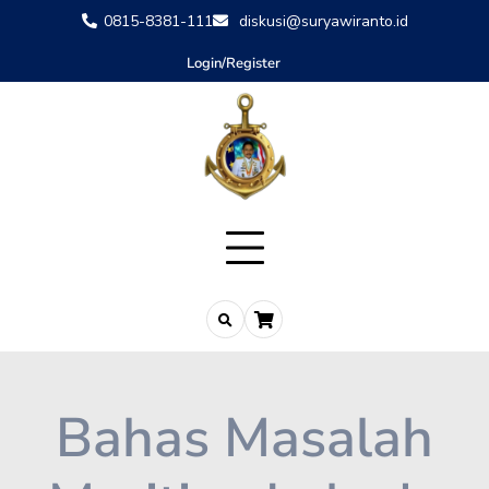
0815-8381-111
diskusi@suryawiranto.id
Login/Register
Bahas Masalah