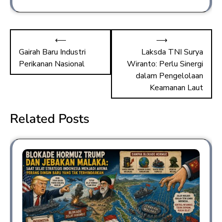
e
st
ai
ar
b
o
l
e
⟵
⟶
o
d
Gairah Baru Industri
Laksda TNI Surya
ok
o
Perikanan Nasional
Wiranto: Perlu Sinergi
n
dalam Pengelolaan
Keamanan Laut
Related Posts