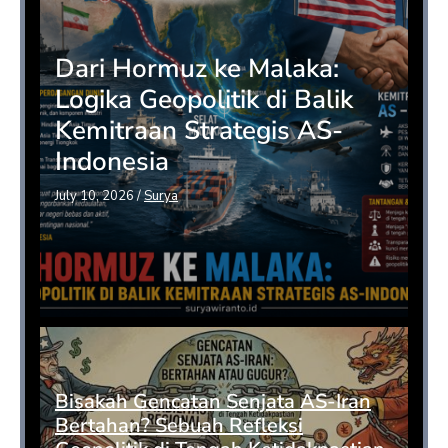
Dari Hormuz ke Malaka:
Logika Geopolitik di Balik
Kemitraan Strategis AS-
Indonesia
July 10, 2026
/
Surya
Bisakah Gencatan Senjata AS-Iran
Bertahan? Sebuah Refleksi