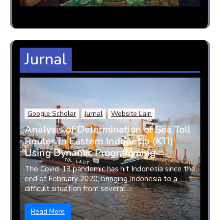
Jurnal
Google Scholar
Jurnal
Website Lain
Analysis of Determination of Sea Toll
Routes in Eastern Indonesia (KTI)
Using Dynamic Programming
The Covid-19 pandemic has hit Indonesia since the
end of February 2020, bringing Indonesia to a
difficult situation from several ...
Read More