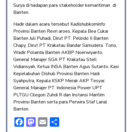
Surya di hadapan para stakeholder kemaritiman di
Banten.
Hadir dalam acara tersebut Kadishubkominfo
Provinsi Banten Revri aroes, Kepala Bea Cukai
Banten Juli Puhadi, Dirut PT. Pelindo II Banten
Chapy, Dirut PT Krakatau Bandar Samudera Tono,
Wadir Polairda Banten AKBP Noerwiyanto,
General Manajer SGA PT Krakatau Stell
Vidiansyah, Ketua INSA Banten Agus Sutanto, Kasi
Kepelabuhan Dishub Provinsi Banten Hadi
Syahputra, Kepala KSKP Merak AKP Tesyar,
General Manajer PT. Indonesia Power UPT
PLTGU Cilegon Zuhdi R dan Instansi Maritim
Provinsi Banten serta para Perwira Staf Lanal
Banten.
F
M
E
S
ac
a
m
h