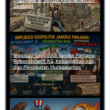
Geopolitik di Tengah Ketidakpastian
Strategis
April 10, 2026
/
Surya
Implikasi Geopolitik Jangka Panjang:
Retrenchment AS, Kebangkitan Iran,
dan Percepatan Multipolaritas
April 10, 2026
/
Surya