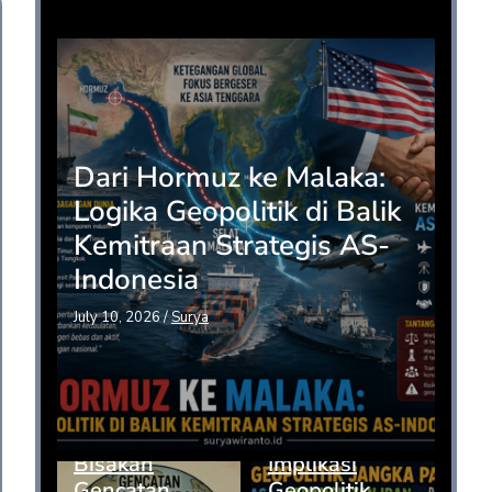
Opini
Dari Hormuz ke Malaka:
Logika Geopolitik di Balik
Kemitraan Strategis AS-
Indonesia
July 10, 2026
/
Surya
Bisakah
Implikasi
Gencatan
Geopolitik