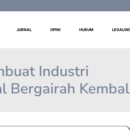
d
JURNAL
OPINI
HUKUM
LEGALIN
buat Industri
l Bergairah Kembal