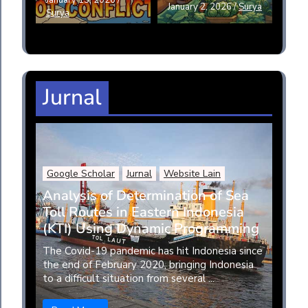
January 15, 2026
/
January 2, 2026
/
Surya
Surya
Jurnal
Google Scholar
Jurnal
Website Lain
Analysis of Determination of Sea
Toll Routes in Eastern Indonesia
(KTI) Using Dynamic Programming
The Covid-19 pandemic has hit Indonesia since
the end of February 2020, bringing Indonesia
to a difficult situation from several ...