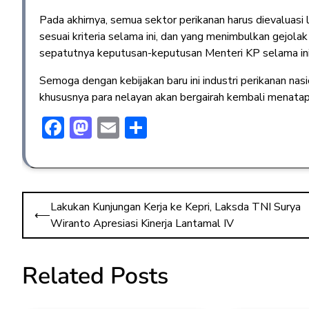
Pada akhirnya, semua sektor perikanan harus dievaluasi
sesuai kriteria selama ini, dan yang menimbulkan gejola
sepatutnya keputusan-keputusan Menteri KP selama ini h
Semoga dengan kebijakan baru ini industri perikanan na
khususnya para nelayan akan bergairah kembali menatap 
F
M
E
S
ac
a
m
h
e
st
ai
ar
b
o
l
e
Lakukan Kunjungan Kerja ke Kepri, Laksda TNI Surya
o
d
⟵
Wiranto Apresiasi Kinerja Lantamal IV
ok
o
n
Related Posts