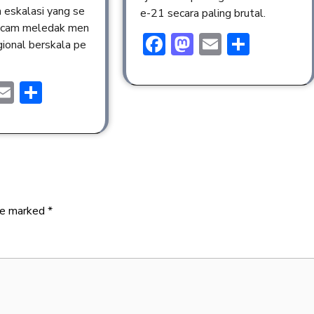
 eskalasi yang se
e-21 secara paling brutal.
cam meledak men
Facebook
Mastodon
Email
Share
egional berskala pe
ebook
astodon
Email
Share
are marked
*