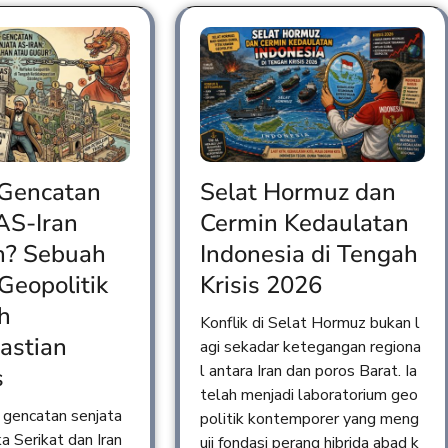
 Gencatan
Selat Hormuz dan
AS-Iran
Cermin Kedaulatan
n? Sebuah
Indonesia di Tengah
 Geopolitik
Krisis 2026
h
Konflik di Selat Hormuz bukan l
astian
agi sekadar ketegangan regiona
l antara Iran dan poros Barat. Ia
s
telah menjadi laboratorium geo
gencatan senjata
politik kontemporer yang meng
a Serikat dan Iran
uji fondasi perang hibrida abad k