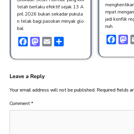
menghentikan
telah berlaku efektif sejak 13 A
mpat mengan
pril 2026 bukan sekadar pukula
jadi konflik r
n telak bagi pasokan minyak glo
nuh.
bal.
Fac
M
Facebook
Mastodon
Email
Share
Leave a Reply
Your email address will not be published.
Required fields 
Comment
*