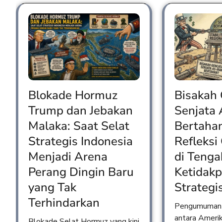
Blokade Hormuz
Bisakah
Trump dan Jebakan
Senjata 
Malaka: Saat Selat
Bertaha
Strategis Indonesia
Refleksi
Menjadi Arena
di Tenga
Perang Dingin Baru
Ketidakp
yang Tak
Strategi
Terhindarkan
Pengumuman 
antara Amerik
Blokade Selat Hormuz yang kini