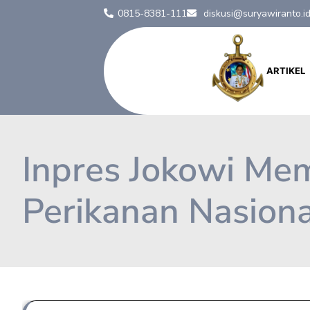
0815-8381-111
diskusi@suryawiranto.i
ARTIKEL
Inpres Jokowi Mem
Perikanan Nasiona