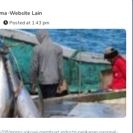
ama
Website Lain
s
Posted at
1:43 pm
/08/inpres-jokowi-membuat-industri-perikanan-nasional-