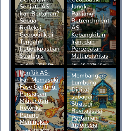
Senjata AS-
Jangka
Iran Bertahan?
Panjang:
Sebuah
Retrenchment
Refleksi
AS,
Geopolitik di
Kebangkitan
Tengah
Iran, dan
Ketidakpastian
Percepatan
Strategis
Multipolaritas
April 10, 2026
/
Surya
April 10, 2026
/
Surya
Konflik AS-
Membangun
Iran Memasuki
Lumbung
Fase Genting:
Digital
Persiapan
sebagai
Militer dan
Strategi
Retorika
Revitalisasi
Perang
Pertanian
Meningkat
Indonesia