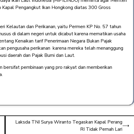
aya Ikan Laut Indonesia (HIPILINDO) meminta agar Menteri
zin Kapal Pengangkut Ikan Hongkong diatas 300 Gross
ri Kelautan dan Perikanan, yaitu Permen KP No. 57 tahun
usus di dalam negeri untuk dicabut karena mematikan usaha
entang Kenaikan tarif Penerimaan Negara Bukan Pajak
tkan pengusaha perikanan karena mereka telah menanggung
usi daerah dan Pajak Bumi dan Laut.
n bersifat pembinaan yang pro rakyat dan memberikan
a.
Laksda TNI Surya Wiranto Tegaskan Kapal Perang
⟶
RI Tidak Pernah Lari