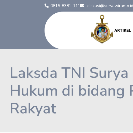
0815-8381-111
diskusi@suryawiranto.i
ARTIKEL
Laksda TNI Surya
Hukum di bidang 
Rakyat