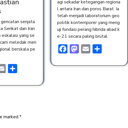
astian
agi sekadar ketegangan regiona
l antara Iran dan poros Barat. Ia
s
telah menjadi laboratorium geo
gencatan senjata
politik kontemporer yang meng
a Serikat dan Iran
uji fondasi perang hibrida abad k
 eskalasi yang se
e-21 secara paling brutal.
cam meledak men
Facebook
Mastodon
Email
Share
egional berskala pe
ebook
astodon
Email
Share
are marked
*