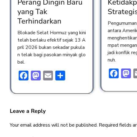
Perang Dingin Baru
Ketidakp
yang Tak
Strategi
Terhindarkan
Pengumuman 
antara Amerik
Blokade Selat Hormuz yang kini
menghentikan
telah berlaku efektif sejak 13 A
mpat mengan
pril 2026 bukan sekadar pukula
jadi konflik r
n telak bagi pasokan minyak glo
nuh.
bal.
Fac
M
Facebook
Mastodon
Email
Share
Leave a Reply
Your email address will not be published.
Required fields 