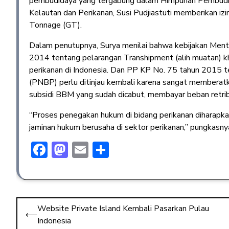
pembudidaya yang tergabung dalam Himpunan Pembudid
Kelautan dan Perikanan, Susi Pudjiastuti memberikan i
Tonnage (GT).
Dalam penutupnya, Surya menilai bahwa kebijakan Mente
2014 tentang pelarangan Transhipment (alih muatan) kh
perikanan di Indonesia. Dan PP KP No. 75 tahun 2015 t
(PNBP) perlu ditinjau kembali karena sangat membera
subsidi BBM yang sudah dicabut, membayar beban retrib
“Proses penegakan hukum di bidang perikanan diharapka
jaminan hukum berusaha di sektor perikanan,” pungkasny
F
M
E
S
ac
a
m
h
e
st
ai
ar
b
o
l
e
Website Private Island Kembali Pasarkan Pulau
o
d
⟵
Indonesia