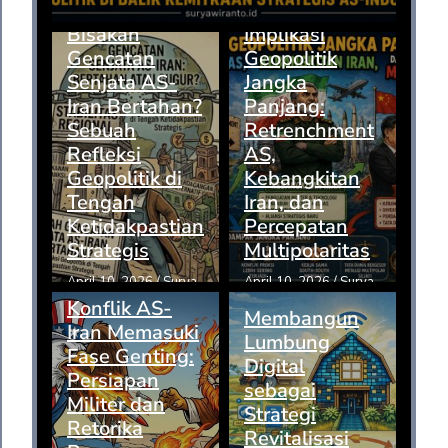
Bisakah
Implikasi
Gencatan
Geopolitik
Senjata AS-
Jangka
Iran Bertahan?
Panjang:
Sebuah
Retrenchment
Refleksi
AS,
Geopolitik di
Kebangkitan
Tengah
Iran, dan
Ketidakpastian
Percepatan
Strategis
Multipolaritas
April 10, 2026
/
Surya
April 10, 2026
/
Surya
Konflik AS-
Membangun
Iran Memasuki
Lumbung
Fase Genting:
Digital
Persiapan
sebagai
Militer dan
Strategi
Retorika
Revitalisasi