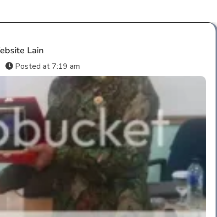
bsite Lain
s
Posted at
7:19 am