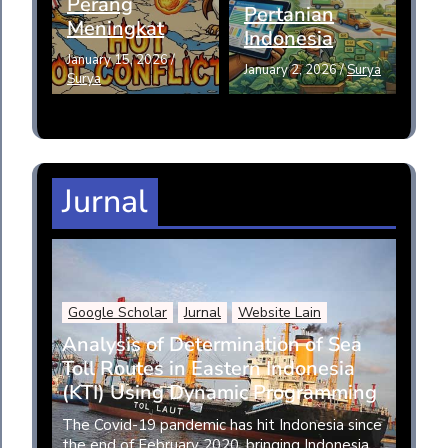
Perang
Pertanian
Meningkat
Indonesia
January 15, 2026
/
January 2, 2026
/
Surya
Surya
Jurnal
Google Scholar
Jurnal
Website Lain
Analysis of Determination of Sea
Toll Routes in Eastern Indonesia
(KTI) Using Dynamic Programming
The Covid-19 pandemic has hit Indonesia since
the end of February 2020, bringing Indonesia