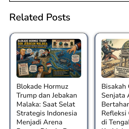
ok
o
n
Related Posts
Blokade Hormuz
Bisakah
Trump dan Jebakan
Senjata 
Malaka: Saat Selat
Bertaha
Strategis Indonesia
Refleksi
Menjadi Arena
di Tenga