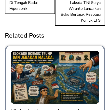
Di Tengah Badai
Laksda TNI Surya
ok
o
Hipersonik
Wiranto Luncurkan
n
Buku Bertajuk Resolusi
Konflik LTS
Related Posts