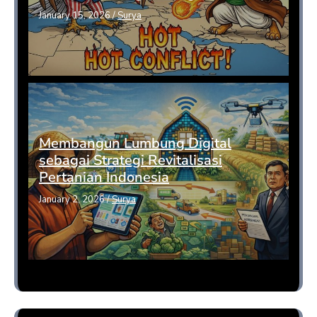
January 15, 2026
/
Surya
Membangun Lumbung Digital
sebagai Strategi Revitalisasi
Pertanian Indonesia
January 2, 2026
/
Surya