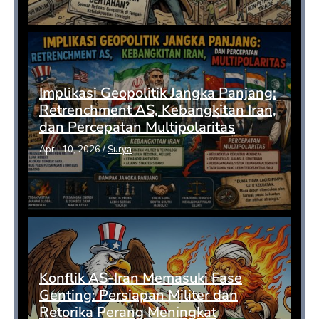
Implikasi Geopolitik Jangka Panjang:
Retrenchment AS, Kebangkitan Iran,
dan Percepatan Multipolaritas
April 10, 2026
/
Surya
Konflik AS-Iran Memasuki Fase
Genting: Persiapan Militer dan
Retorika Perang Meningkat