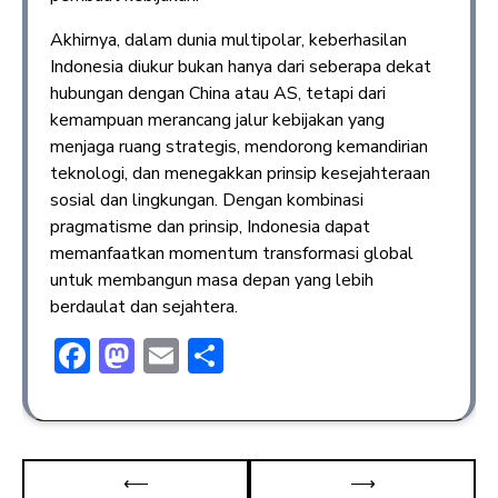
Akhirnya, dalam dunia multipolar, keberhasilan
Indonesia diukur bukan hanya dari seberapa dekat
hubungan dengan China atau AS, tetapi dari
kemampuan merancang jalur kebijakan yang
menjaga ruang strategis, mendorong kemandirian
teknologi, dan menegakkan prinsip kesejahteraan
sosial dan lingkungan. Dengan kombinasi
pragmatisme dan prinsip, Indonesia dapat
memanfaatkan momentum transformasi global
untuk membangun masa depan yang lebih
berdaulat dan sejahtera.
F
M
E
S
ac
a
m
h
e
st
ai
ar
b
o
l
e
⟵
⟶
o
d