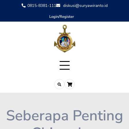
0815-8381-111
diskusi@suryawiranto.id
Login/Register
Seberapa Penting