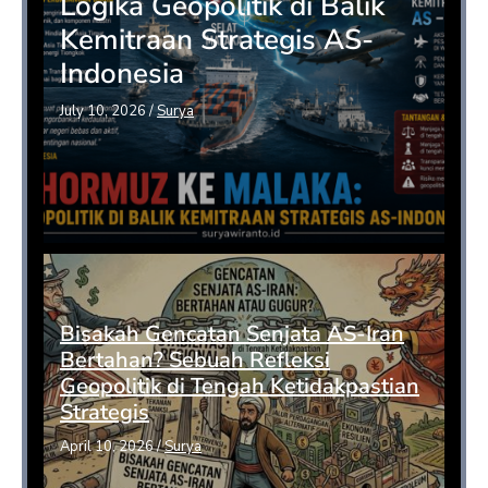
Logika Geopolitik di Balik
Kemitraan Strategis AS-
Indonesia
July 10, 2026
/
Surya
Bisakah Gencatan Senjata AS-Iran
Bertahan? Sebuah Refleksi
Geopolitik di Tengah Ketidakpastian
Strategis
April 10, 2026
/
Surya