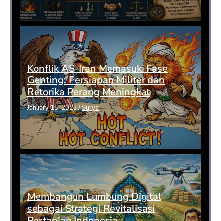
Konflik AS-Iran Memasuki Fase
Genting: Persiapan Militer dan
Retorika Perang Meningkat
January 15, 2026
/
Surya
Membangun Lumbung Digital
sebagai Strategi Revitalisasi
Pertanian Indonesia