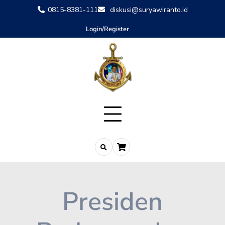
0815-8381-111
diskusi@suryawiranto.id
Login/Register
Presiden