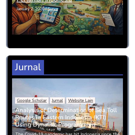
January 2, 2026
/
Surya
Jurnal
Google Scholar
Jurnal
Website Lain
Analysis of Determination of Sea Toll
Routes in Eastern Indonesia (KTI)
Using Dynamic Programming
The Covid-19 pandemic has hit Indonesia since the