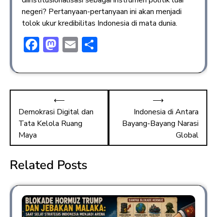
diinstitusionalisasi sebagai instrumen politik luar
negeri? Pertanyaan-pertanyaan ini akan menjadi
tolok ukur kredibilitas Indonesia di mata dunia.
F
M
E
S
ac
a
m
h
e
st
ai
ar
b
o
l
e
⟵
⟶
o
d
Demokrasi Digital dan
Indonesia di Antara
ok
o
Tata Kelola Ruang
Bayang-Bayang Narasi
n
Maya
Global
Related Posts