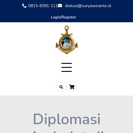
0815-8381-111
diskusi@suryawiranto.id
Login/Register
Diplomasi