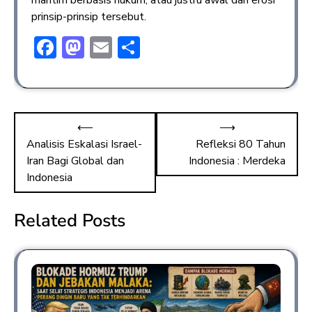
maritim berbasis hukum, atau justru awal dari erosi
prinsip-prinsip tersebut.
F
M
E
S
ac
a
m
h
e
st
ai
ar
b
o
l
e
⟵
⟶
o
d
Analisis Eskalasi Israel-
Refleksi 80 Tahun
ok
o
Iran Bagi Global dan
Indonesia : Merdeka
n
Indonesia
Related Posts