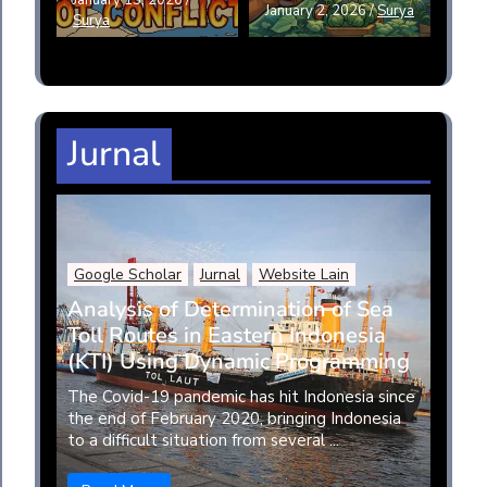
January 15, 2026
/
January 2, 2026
/
Surya
Surya
Jurnal
Google Scholar
Jurnal
Website Lain
Analysis of Determination of Sea
Toll Routes in Eastern Indonesia
(KTI) Using Dynamic Programming
The Covid-19 pandemic has hit Indonesia since
the end of February 2020, bringing Indonesia
to a difficult situation from several ...