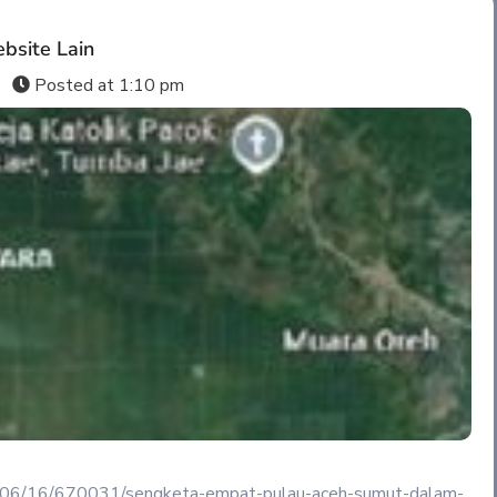
bsite Lain
s
Posted at
1:10 pm
025/06/16/670031/sengketa-empat-pulau-aceh-sumut-dalam-