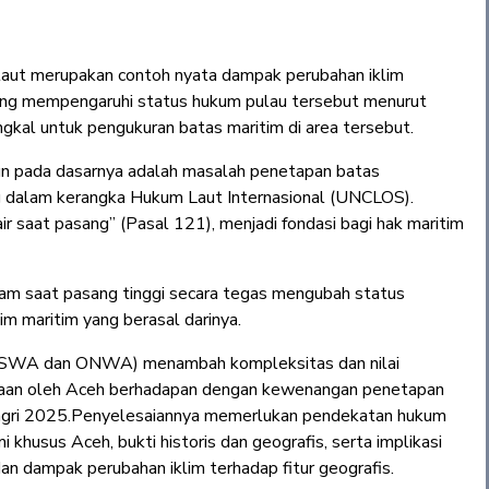
r laut merupakan contoh nyata dampak perubahan iklim
gsung mempengaruhi status hukum pulau tersebut menurut
kal untuk pengukuran batas maritim di area tersebut.
n pada dasarnya adalah masalah penetapan batas
ting dalam kerangka Hukum Laut Internasional (UNCLOS).
ir saat pasang” (Pasal 121), menjadi fondasi bagi hak maritim
am saat pasang tinggi secara tegas mengubah status
 maritim yang berasal darinya.
(OSWA dan ONWA) menambah kompleksitas dan nilai
elolaan oleh Aceh berhadapan dengan kewenangan penetapan
dagri 2025.Penyelesaiannya memerlukan pendekatan hukum
husus Aceh, bukti historis dan geografis, serta implikasi
an dampak perubahan iklim terhadap fitur geografis.