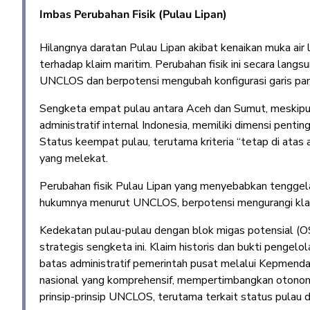
Imbas Perubahan Fisik (Pulau Lipan)
Hilangnya daratan Pulau Lipan akibat kenaikan muka ai
terhadap klaim maritim. Perubahan fisik ini secara lan
UNCLOS dan berpotensi mengubah konfigurasi garis pang
Sengketa empat pulau antara Aceh dan Sumut, meskipu
administratif internal Indonesia, memiliki dimensi pen
Status keempat pulau, terutama kriteria “tetap di atas a
yang melekat.
Perubahan fisik Pulau Lipan yang menyebabkan tenggel
hukumnya menurut UNCLOS, berpotensi mengurangi klaim
Kedekatan pulau-pulau dengan blok migas potensial 
strategis sengketa ini. Klaim historis dan bukti peng
batas administratif pemerintah pusat melalui Kepmen
nasional yang komprehensif, mempertimbangkan otonomi k
prinsip-prinsip UNCLOS, terutama terkait status pulau d