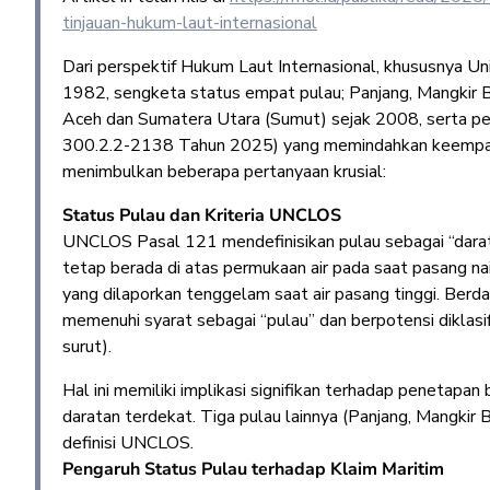
tinjauan-hukum-laut-internasional
Dari perspektif Hukum Laut Internasional, khususnya 
1982, sengketa status empat pulau; Panjang, Mangkir Be
Aceh dan Sumatera Utara (Sumut) sejak 2008, serta p
300.2.2-2138 Tahun 2025) yang memindahkan keempat 
menimbulkan beberapa pertanyaan krusial:
Status Pulau dan Kriteria UNCLOS
UNCLOS Pasal 121 mendefinisikan pulau sebagai “daratan 
tetap berada di atas permukaan air pada saat pasang nai
yang dilaporkan tenggelam saat air pasang tinggi. Berd
memenuhi syarat sebagai “pulau” dan berpotensi diklasif
surut).
Hal ini memiliki implikasi signifikan terhadap penetapan b
daratan terdekat. Tiga pulau lainnya (Panjang, Mangkir 
definisi UNCLOS.
Pengaruh Status Pulau terhadap Klaim Maritim