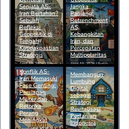
Senjata AS-
Jangka
Iran Bertahan?
Panjang:
Sebuah
Retrenchment
Refleksi
AS,
Geopolitik di
Kebangkitan
Tengah
Iran, dan
Ketidakpastian
Percepatan
Strategis
Multipolaritas
April 10, 2026
/
Surya
April 10, 2026
/
Surya
Konflik AS-
Membangun
Iran Memasuki
Lumbung
Fase Genting:
Digital
Persiapan
sebagai
Militer dan
Strategi
Retorika
Revitalisasi
Perang
Pertanian
Meningkat
Indonesia