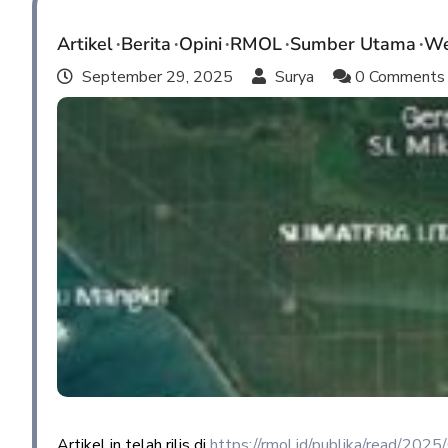
Artikel
Berita
Opini
RMOL
Sumber Utama
We
September 29, 2025
Surya
0 Comment
Artikel in telah rilis di
https://rmol.id/publika/read/2