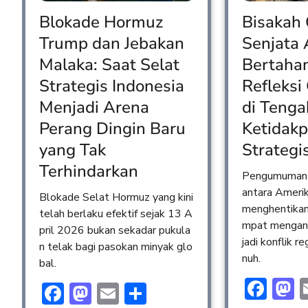
Blokade Hormuz
Bisakah
Trump dan Jebakan
Senjata 
Malaka: Saat Selat
Bertaha
Strategis Indonesia
Refleksi
Menjadi Arena
di Tenga
Perang Dingin Baru
Ketidakp
yang Tak
Strategi
Terhindarkan
Pengumuman 
antara Amerik
Blokade Selat Hormuz yang kini
menghentikan
telah berlaku efektif sejak 13 A
mpat mengan
pril 2026 bukan sekadar pukula
jadi konflik r
n telak bagi pasokan minyak glo
nuh.
bal.
Fac
M
Facebook
Mastodon
Email
Share