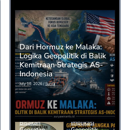
Opini
Dari Hormuz ke Malaka:
Logika Geopolitik di Balik
Kemitraan Strategis AS-
Indonesia
July 10, 2026
/
Surya
Bisakah
Implikasi
Gencatan
Geopolitik