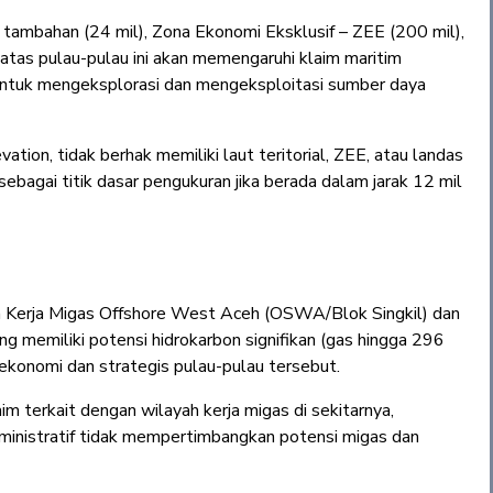
ona tambahan (24 mil), Zona Ekonomi Eksklusif – ZEE (200 mil),
tas pulau-pulau ini akan memengaruhi klaim maritim
 untuk mengeksplorasi dan mengeksploitasi sumber daya
ation, tidak berhak memiliki laut teritorial, ZEE, atau landas
ebagai titik dasar pengukuran jika berada dalam jarak 12 mil
 Kerja Migas Offshore West Aceh (OSWA/Blok Singkil) dan
emiliki potensi hidrokarbon signifikan (gas hingga 296
konomi dan strategis pulau-pulau tersebut.
m terkait dengan wilayah kerja migas di sekitarnya,
nistratif tidak mempertimbangkan potensi migas dan