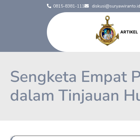
0815-8381-111
diskusi@suryawiranto.i
ARTIKEL
Sengketa Empat 
dalam Tinjauan Hu