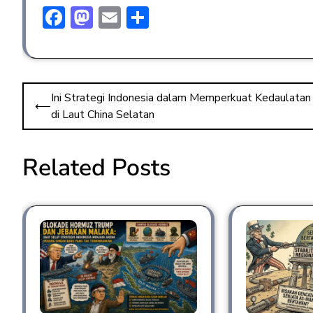
F
M
E
S
ac
a
m
h
e
st
ai
ar
b
o
l
e
Ini Strategi Indonesia dalam Memperkuat Kedaulatan
o
d
⟵
di Laut China Selatan
ok
o
n
Related Posts