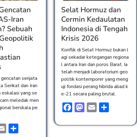
 Gencatan
Selat Hormuz dan
AS-Iran
Cermin Kedaulatan
n? Sebuah
Indonesia di Tengah
 Geopolitik
Krisis 2026
h
Konflik di Selat Hormuz bukan l
astian
agi sekadar ketegangan regiona
l antara Iran dan poros Barat. Ia
s
telah menjadi laboratorium geo
gencatan senjata
politik kontemporer yang meng
a Serikat dan Iran
uji fondasi perang hibrida abad k
 eskalasi yang se
e-21 secara paling brutal.
cam meledak men
Facebook
Mastodon
Email
Share
egional berskala pe
ebook
astodon
Email
Share