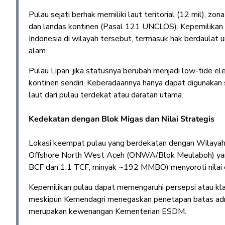
Pulau sejati berhak memiliki laut teritorial (12 mil), z
dan landas kontinen (Pasal 121 UNCLOS). Kepemilikan a
Indonesia di wilayah tersebut, termasuk hak berdaulat
alam.
Pulau Lipan, jika statusnya berubah menjadi low-tide elev
kontinen sendiri. Keberadaannya hanya dapat digunakan s
laut dari pulau terdekat atau daratan utama.
Kedekatan dengan Blok Migas dan Nilai Strategis
Lokasi keempat pulau yang berdekatan dengan Wilayah
Offshore North West Aceh (ONWA/Blok Meulaboh) yang m
BCF dan 1.1 TCF, minyak ~192 MMBO) menyoroti nilai e
Kepemilikan pulau dapat memengaruhi persepsi atau klai
meskipun Kemendagri menegaskan penetapan batas admi
merupakan kewenangan Kementerian ESDM.