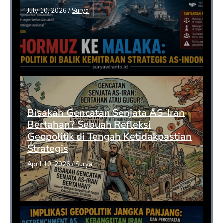
July 10, 2026
/
Surya
Bisakah Gencatan Senjata AS-Iran
Bertahan? Sebuah Refleksi
Geopolitik di Tengah Ketidakpastian
Strategis
April 10, 2026
/
Surya