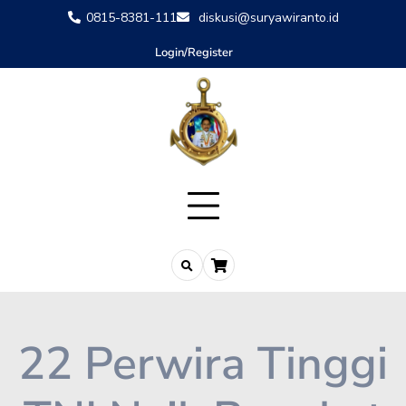
0815-8381-111
diskusi@suryawiranto.id
Login/Register
22 Perwira Tinggi