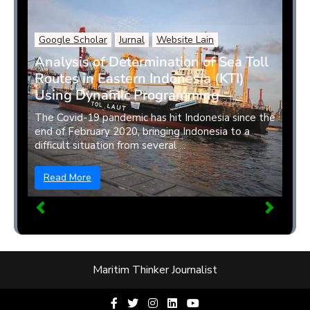
Google Scholar
Jurnal
Website Lain
Analysis of Determination of Sea Toll
Routes in Eastern Indonesia (KTI)
Using Dynamic Programming
The Covid-19 pandemic has hit Indonesia since the
end of February 2020, bringing Indonesia to a
difficult situation from several ...
Read More
Maritim Thinker Journalist