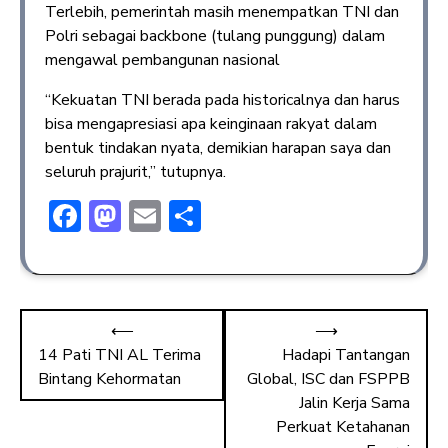
Terlebih, pemerintah masih menempatkan TNI dan
Polri sebagai backbone (tulang punggung) dalam
mengawal pembangunan nasional
“Kekuatan TNI berada pada historicalnya dan harus
bisa mengapresiasi apa keinginaan rakyat dalam
bentuk tindakan nyata, demikian harapan saya dan
seluruh prajurit,” tutupnya.
F
M
E
S
ac
a
m
h
e
st
ai
ar
b
o
l
e
⟵
⟶
o
d
14 Pati TNI AL Terima
Hadapi Tantangan
ok
o
Bintang Kehormatan
Global, ISC dan FSPPB
n
Jalin Kerja Sama
Perkuat Ketahanan