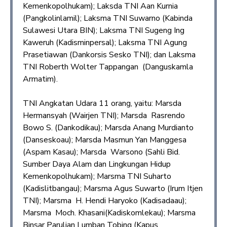
Kemenkopolhukam); Laksda TNI Aan Kurnia
(Pangkolinlamil); Laksma TNI Suwarno (Kabinda
Sulawesi Utara BIN); Laksma TNI Sugeng Ing
Kaweruh (Kadisminpersal); Laksma TNI Agung
Prasetiawan (Dankorsis Sesko TNI); dan Laksma
TNI Roberth Wolter Tappangan (Danguskamla
Armatim).
TNI Angkatan Udara 11 orang, yaitu: Marsda
Hermansyah (Wairjen TNI); Marsda Rasrendo
Bowo S. (Dankodikau); Marsda Anang Murdianto
(Danseskoau); Marsda Masmun Yan Manggesa
(Aspam Kasau); Marsda Warsono (Sahli Bid.
Sumber Daya Alam dan Lingkungan Hidup
Kemenkopolhukam); Marsma TNI Suharto
(Kadislitbangau); Marsma Agus Suwarto (Irum Itjen
TNI); Marsma H. Hendi Haryoko (Kadisadaau);
Marsma Moch. Khasani(Kadiskomlekau); Marsma
Binsar Parulian Lumban Tobing (Kapus