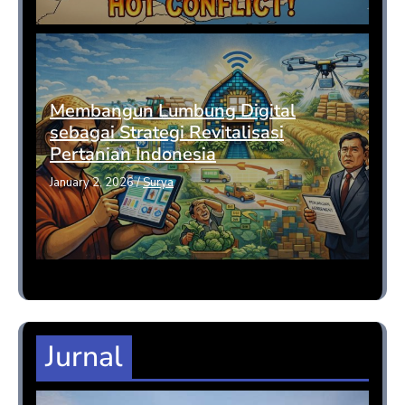
Membangun Lumbung Digital
sebagai Strategi Revitalisasi
Pertanian Indonesia
January 2, 2026
/
Surya
Jurnal