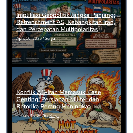
Implikasi Geopolitik Jangka Panjang:
Retrenchment AS, Kebangkitan Iran,
dan Percepatan Multipolaritas
April 10, 2026
/
Surya
Konflik AS-Iran Memasuki Fase
Genting: Persiapan Militer dan
Retorika Perang Meningkat
January 15, 2026
/
Surya